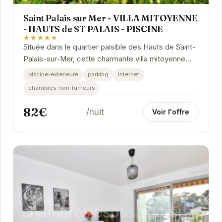
Saint Palais sur Mer - VILLA MITOYENNE
- HAUTS de ST PALAIS - PISCINE
★★★★★
Située dans le quartier paisible des Hauts de Saint-
Palais-sur-Mer, cette charmante villa mitoyenne
offre le parfait équilibre entre confort et...
piscine-exterieure
parking
internet
chambres-non-fumeurs
82€
/nuit
Voir l'offre