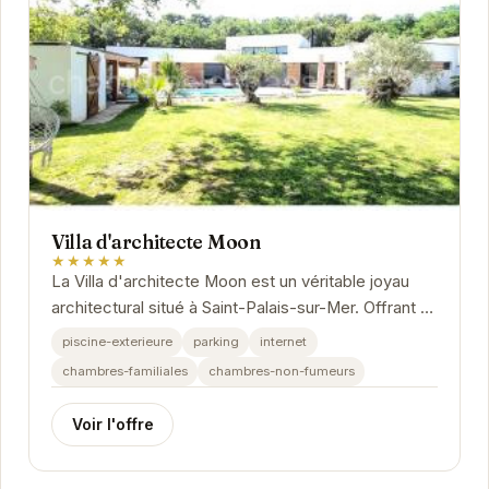
Villa d'architecte Moon
★★★★★
La Villa d'architecte Moon est un véritable joyau
architectural situé à Saint-Palais-sur-Mer. Offrant un
cadre luxueux et des prestations haut de...
piscine-exterieure
parking
internet
chambres-familiales
chambres-non-fumeurs
Voir l'offre