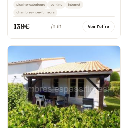
Profitez de la piscine collective de la...
piscine-exterieure
parking
internet
chambres-non-fumeurs
139€
/nuit
Voir l'offre