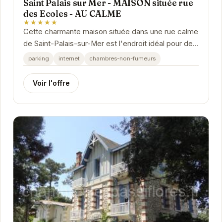
Saint Palais sur Mer - MAISON située rue
des Ecoles - AU CALME
★★★★★
Cette charmante maison située dans une rue calme
de Saint-Palais-sur-Mer est l'endroit idéal pour des
vacances en famille ou entre amis. Proche de...
parking
internet
chambres-non-fumeurs
Voir l'offre