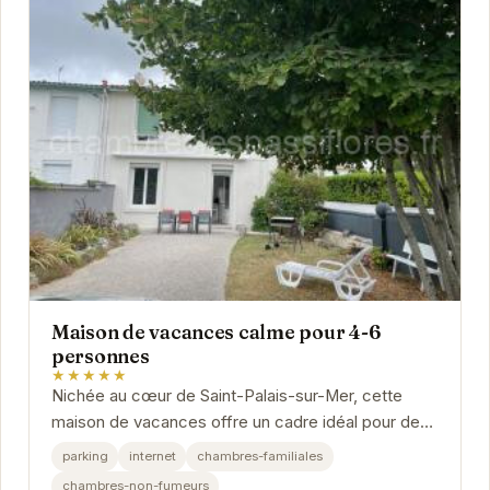
Maison de vacances calme pour 4-6
personnes
★★★★★
Nichée au cœur de Saint-Palais-sur-Mer, cette
maison de vacances offre un cadre idéal pour des
vacances en famille ou entre amis. Avec sa...
parking
internet
chambres-familiales
chambres-non-fumeurs