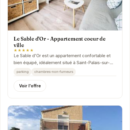
Le Sable d'Or - Appartement coeur de
ville
★★★★★
Le Sable d'Or est un appartement confortable et
bien équipé, idéalement situé à Saint-Palais-sur-
Mer. Proche des plages et des commerces, il...
parking
chambres-non-fumeurs
Voir l'offre