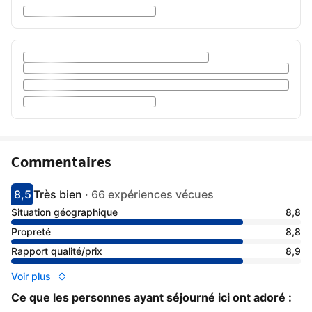
Commentaires
8,5
Très bien
·
66 expériences vécues
Avec une note de 8.5
très bien
Situation géographique
8,8
Propreté
8,8
Rapport qualité/prix
8,9
Voir plus
Ce que les personnes ayant séjourné ici ont adoré :