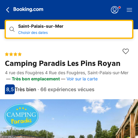
Saint-Palais-sur-Mer
Choisir des dates
Camping Paradis Les Pins Royan
4 rue des Fougères 4 Rue des Fougères, Saint-Palais-sur-Mer
Accès rapides
Aller à la description
Aller aux équipements
Aller aux hébergements
Aller aux conditions
—
Très bon emplacement
—
Voir sur la carte
8,5
Très bien
·
66 expériences vécues
Avec une note de 8.5
très bien