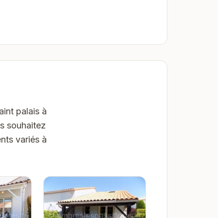
int palais à
us souhaitez
nts variés à