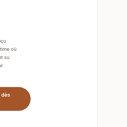
nçu
ntime où
nt su
ur
s dès