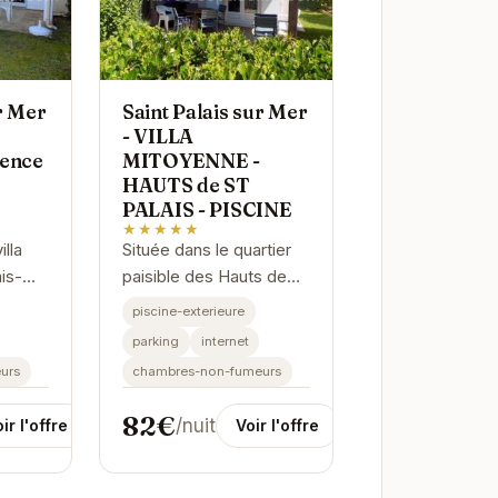
r Mer
Saint Palais sur Mer
- VILLA
dence
MITOYENNE -
HAUTS de ST
PALAIS - PISCINE
★★★★★
lla
Située dans le quartier
is-
paisible des Hauts de
cadre
Saint-Palais-sur-Mer,
piscine-exterieure
cances
cette charmante villa
parking
internet
ez de
mitoyenne offre le
urs
chambres-non-fumeurs
ve de
parfait équilibre entre
confort et...
82€
/nuit
ir l'offre
Voir l'offre