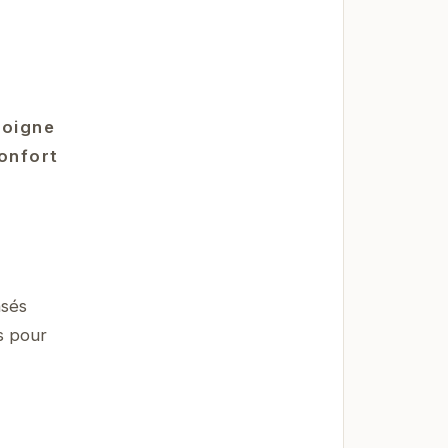
moigne
confort
nsés
s pour