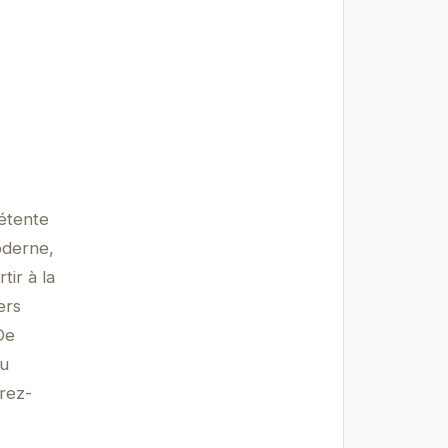
détente
oderne,
ir à la
ers
De
ou
frez-