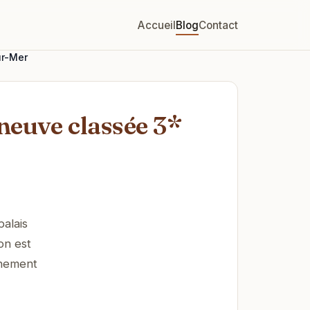
Accueil
Blog
Contact
ur-Mer
neuve classée 3*
alais
on est
nnement