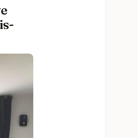
ve
is-