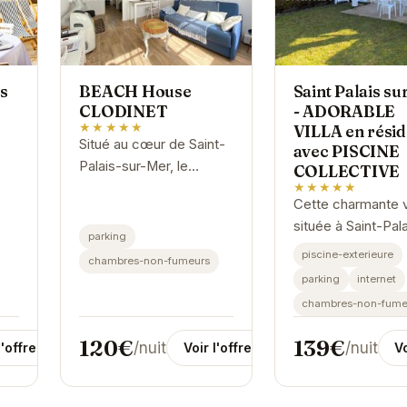
s
BEACH House
Saint Palais su
CLODINET
- ADORABLE
★★★★★
VILLA en rési
Situé au cœur de Saint-
avec PISCINE
Palais-sur-Mer, le
COLLECTIVE
BEACH House
★★★★★
Cette charmante vi
CLODINET offre un
située à Saint-Pala
cadre idéal pour des
parking
sur-Mer offre un 
vacances reposantes.
piscine-exterieure
chambres-non-fumeurs
idéal pour des va
Profitez de la proximité
parking
internet
relaxantes. Profit
des...
chambres-non-fume
la piscine collecti
la...
120€
139€
/nuit
/nuit
l'offre
Voir l'offre
Vo