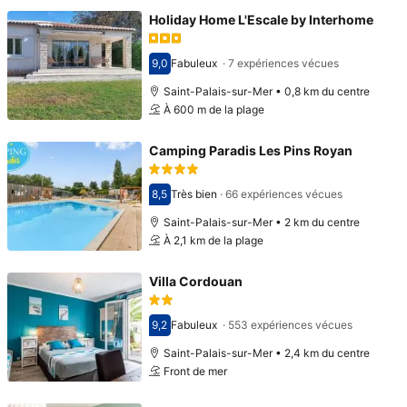
Holiday Home L'Escale by Interhome
9,0
Fabuleux
·
7 expériences vécues
Avec une note de 9,0
Saint-Palais-sur-Mer • 0,8 km du centre
À 600 m de la plage
Camping Paradis Les Pins Royan
8,5
Très bien
·
66 expériences vécues
Avec une note de 8,5
Saint-Palais-sur-Mer • 2 km du centre
À 2,1 km de la plage
Villa Cordouan
9,2
Fabuleux
·
553 expériences vécues
Avec une note de 9,2
Saint-Palais-sur-Mer • 2,4 km du centre
Front de mer