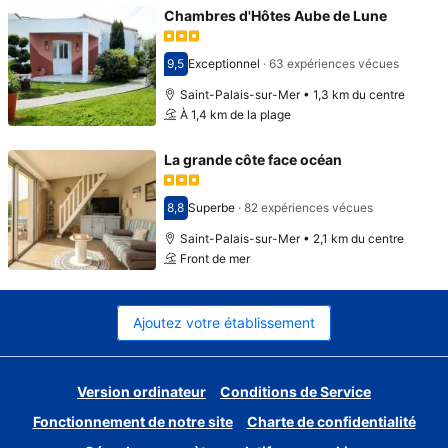
Chambres d'Hôtes Aube de Lune
9,5
Exceptionnel
·
63 expériences vécues
Avec une note de 9,5
Saint-Palais-sur-Mer • 1,3 km du centre
À 1,4 km de la plage
La grande côte face océan
8,8
Superbe
·
82 expériences vécues
Avec une note de 8,8
Saint-Palais-sur-Mer • 2,1 km du centre
Front de mer
Ajoutez votre établissement
Version ordinateur
Conditions de Service
Fonctionnement de notre site
Charte de confidentialité