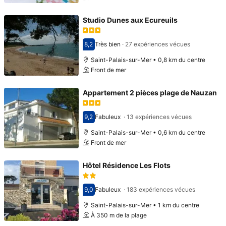
Studio Dunes aux Ecureuils
8,2
Très bien
·
27 expériences vécues
Avec une note de 8,2
Saint-Palais-sur-Mer • 0,8 km du centre
Front de mer
Appartement 2 pièces plage de Nauzan
9,2
Fabuleux
·
13 expériences vécues
Avec une note de 9,2
Saint-Palais-sur-Mer • 0,6 km du centre
Front de mer
Hôtel Résidence Les Flots
9,0
Fabuleux
·
183 expériences vécues
Avec une note de 9,0
Saint-Palais-sur-Mer • 1 km du centre
À 350 m de la plage