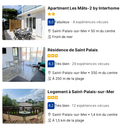
Apartment Les Mâts-2 by Interhome
9,0
Fabuleux
·
8 expériences vécues
Avec une note de 9,0
Saint-Palais-sur-Mer • 50 m du centre
Front de mer
Résidence de Saint Palais
8,3
Très bien
·
29 expériences vécues
Avec une note de 8,3
Saint-Palais-sur-Mer • 350 m du centre
À 250 m de la plage
Logement à Saint-Palais-sur-Mer
8,2
Très bien
·
12 expériences vécues
Avec une note de 8,2
Saint-Palais-sur-Mer • 1,4 km du centre
À 1,5 km de la plage