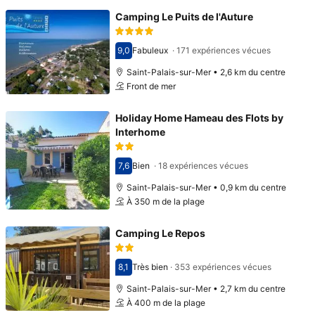
Camping Le Puits de l'Auture
9,0
Fabuleux
·
171 expériences vécues
Avec une note de 9,0
Saint-Palais-sur-Mer • 2,6 km du centre
Front de mer
Holiday Home Hameau des Flots by
Interhome
7,6
Bien
·
18 expériences vécues
Avec une note de 7,6
Saint-Palais-sur-Mer • 0,9 km du centre
À 350 m de la plage
Camping Le Repos
8,1
Très bien
·
353 expériences vécues
Avec une note de 8,1
Saint-Palais-sur-Mer • 2,7 km du centre
À 400 m de la plage