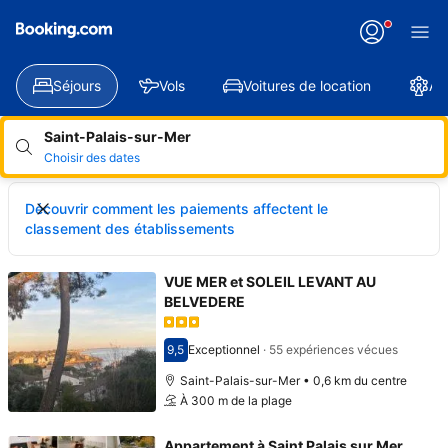
Séjours
Vols
Voitures de location
At
Saint-Palais-sur-Mer
Choisir des dates
Découvrir comment les paiements affectent le
classement des établissements
VUE MER et SOLEIL LEVANT AU
BELVEDERE
9,5
Exceptionnel
·
55 expériences vécues
Avec une note de 9,5
Saint-Palais-sur-Mer • 0,6 km du centre
À 300 m de la plage
Appartement à Saint Palais sur Mer