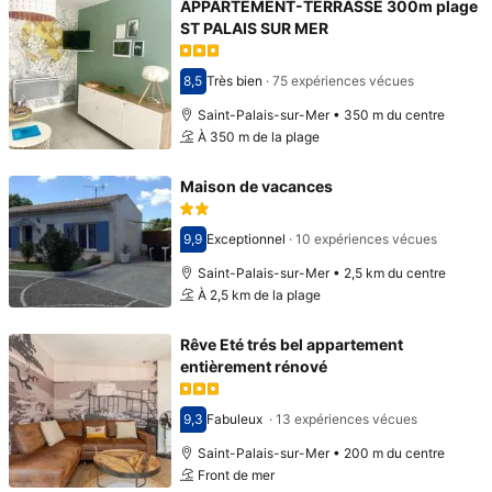
APPARTEMENT-TERRASSE 300m plage
ST PALAIS SUR MER
8,5
Très bien
·
75 expériences vécues
Avec une note de 8,5
Saint-Palais-sur-Mer • 350 m du centre
À 350 m de la plage
Maison de vacances
9,9
Exceptionnel
·
10 expériences vécues
Avec une note de 9,9
Saint-Palais-sur-Mer • 2,5 km du centre
À 2,5 km de la plage
Rêve Eté trés bel appartement
entièrement rénové
9,3
Fabuleux
·
13 expériences vécues
Avec une note de 9,3
Saint-Palais-sur-Mer • 200 m du centre
Front de mer