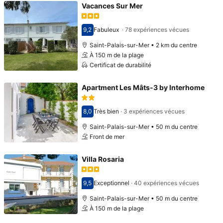
Vacances Sur Mer
9,2
Fabuleux
·
78 expériences vécues
Avec une note de 9,2
Saint-Palais-sur-Mer • 2 km du centre
À 150 m de la plage
Certificat de durabilité
Apartment Les Mâts-3 by Interhome
8,0
Très bien
·
3 expériences vécues
Avec une note de 8,0
Saint-Palais-sur-Mer • 50 m du centre
Front de mer
Villa Rosaria
9,5
Exceptionnel
·
40 expériences vécues
Avec une note de 9,5
Saint-Palais-sur-Mer • 50 m du centre
À 150 m de la plage