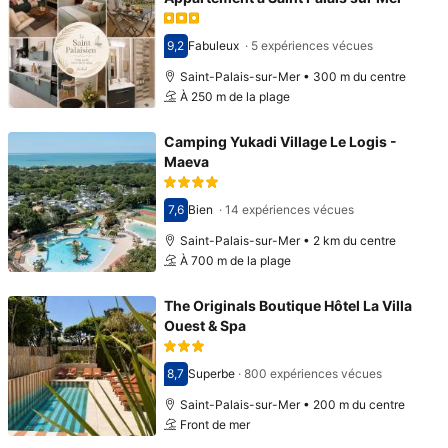
9,2
Fabuleux
·
5 expériences vécues
Avec une note de 9,2
Saint-Palais-sur-Mer • 300 m du centre
À 250 m de la plage
Camping Yukadi Village Le Logis -
Maeva
7,6
Bien
·
14 expériences vécues
Avec une note de 7,6
Saint-Palais-sur-Mer • 2 km du centre
À 700 m de la plage
The Originals Boutique Hôtel La Villa
Ouest & Spa
8,7
Superbe
·
800 expériences vécues
Avec une note de 8,7
Saint-Palais-sur-Mer • 200 m du centre
Front de mer