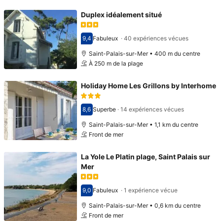
Duplex idéalement situé
9,4
Fabuleux
·
40 expériences vécues
Avec une note de 9,4
Saint-Palais-sur-Mer • 400 m du centre
À 250 m de la plage
Holiday Home Les Grillons by Interhome
8,6
Superbe
·
14 expériences vécues
Avec une note de 8,6
Saint-Palais-sur-Mer • 1,1 km du centre
Front de mer
La Yole Le Platin plage, Saint Palais sur
Mer
9,0
Fabuleux
·
1 expérience vécue
Avec une note de 9,0
Saint-Palais-sur-Mer • 0,6 km du centre
Front de mer