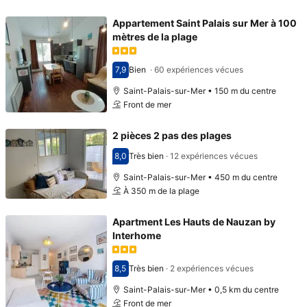
Appartement Saint Palais sur Mer à 100
mètres de la plage
7,9
Bien
·
60 expériences vécues
Avec une note de 7,9
Saint-Palais-sur-Mer • 150 m du centre
Front de mer
2 pièces 2 pas des plages
8,0
Très bien
·
12 expériences vécues
Avec une note de 8,0
Saint-Palais-sur-Mer • 450 m du centre
À 350 m de la plage
Apartment Les Hauts de Nauzan by
Interhome
8,5
Très bien
·
2 expériences vécues
Avec une note de 8,5
Saint-Palais-sur-Mer • 0,5 km du centre
Front de mer