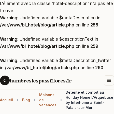
L'élément avec la classe 'hotel-description' n'a pas été
trouvé.
Warning
: Undefined variable $metaDescription in
/var/www/bl_hotel/blog/article.php
on line
258
Warning
: Undefined variable $descriptionText in
/var/www/bl_hotel/blog/article.php
on line
259
Warning
: Undefined variable $metaDescription_twitter
in
/var/www/bl_hotel/blog/article.php
on line
260
hambreslespassiflores.fr
C
Détente et confort au
Maisons
Holiday Home L'Arquebuse
Accueil
Blog
de
by Interhome à Saint-
vacances
Palais-sur-Mer