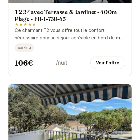
T2 2* avec Terrasse & Jardinet - 400m
Plage - FR-1-738-45
★★★★★
Ce charmant T2 vous offre tout le confort
nécessaire pour un séjour agréable en bord de mer.
La terrasse et le jardinet privatifs sont parfaits...
parking
106€
/nuit
Voir l'offre