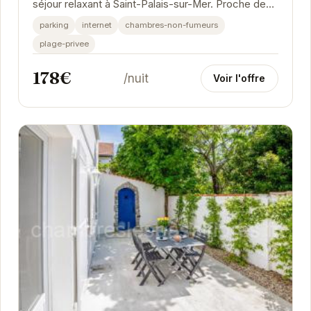
séjour relaxant à Saint-Palais-sur-Mer. Proche des
plages et des commerces, cette charmante...
parking
internet
chambres-non-fumeurs
plage-privee
178€
/nuit
Voir l'offre