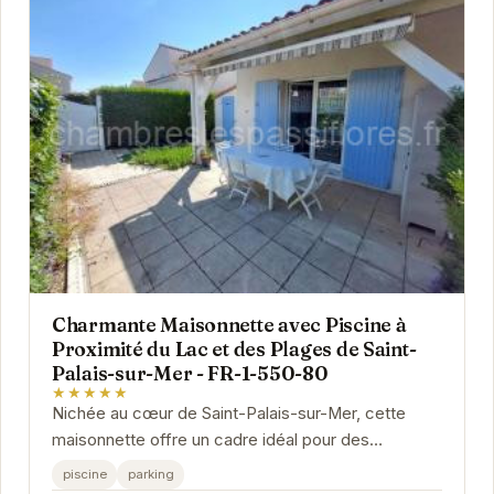
Charmante Maisonnette avec Piscine à
Proximité du Lac et des Plages de Saint-
Palais-sur-Mer - FR-1-550-80
★★★★★
Nichée au cœur de Saint-Palais-sur-Mer, cette
maisonnette offre un cadre idéal pour des
vacances relaxantes. Proche du lac et des plages,
piscine
parking
vous...