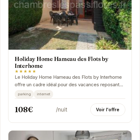
Holiday Home Hameau des Flots by
Interhome
★★★★★
Le Holiday Home Hameau des Flots by Interhome
offre un cadre idéal pour des vacances reposantes
en famille ou entre amis. Profitez du confort et de...
parking
internet
108€
/nuit
Voir l'offre