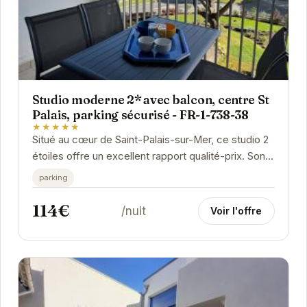
Studio moderne 2* avec balcon, centre St
Palais, parking sécurisé - FR-1-738-38
★★★★★
Situé au cœur de Saint-Palais-sur-Mer, ce studio 2
étoiles offre un excellent rapport qualité-prix. Son
balcon privé, son parking sécurisé et...
parking
114€
/nuit
Voir l'offre