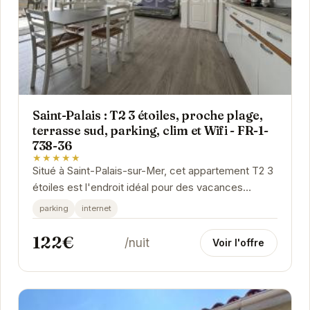
Saint-Palais : T2 3 étoiles, proche plage,
terrasse sud, parking, clim et Wifi - FR-1-
738-36
★★★★★
Situé à Saint-Palais-sur-Mer, cet appartement T2 3
étoiles est l'endroit idéal pour des vacances
reposantes. Profitez de sa terrasse sud, du...
parking
internet
122€
/nuit
Voir l'offre