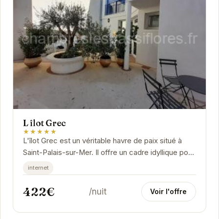
L îlot Grec
★★★★★
L'îlot Grec est un véritable havre de paix situé à
Saint-Palais-sur-Mer. Il offre un cadre idyllique pour
des vacances relaxantes en bord de mer.
internet
422€
/nuit
Voir l'offre