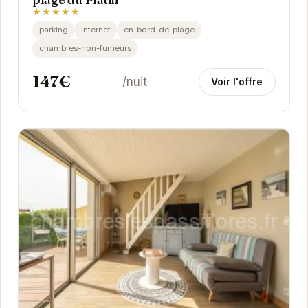
★★★★★
parking
internet
en-bord-de-plage
chambres-non-fumeurs
147€
/nuit
Voir l'offre