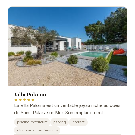
Villa Paloma
★★★★★
La Villa Paloma est un véritable joyau niché au cœur
de Saint-Palais-sur-Mer. Son emplacement
privilégié, à proximité des plages et des...
piscine-exterieure
parking
internet
chambres-non-fumeurs