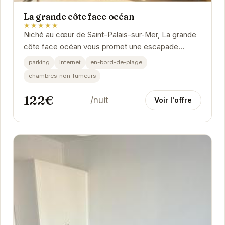
La grande côte face océan
★★★★★
Niché au cœur de Saint-Palais-sur-Mer, La grande
côte face océan vous promet une escapade
paisible les pieds dans l'eau. L'hôtel se distingue...
parking
internet
en-bord-de-plage
chambres-non-fumeurs
122€
/nuit
Voir l'offre