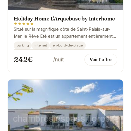
Holiday Home L'Arquebuse by Interhome
★★★★★
Situé sur la magnifique côte de Saint-Palais-sur-
Mer, le Rêve Eté est un appartement entièrement
rénové offrant un cadre idéal pour des...
parking
internet
en-bord-de-plage
242€
/nuit
Voir l'offre