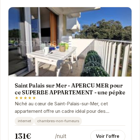
Saint Palais sur Mer - APERCU MER pour
ce SUPERBE APPARTEMENT - une pépite
★★★★★
Niché au cœur de Saint-Palais-sur-Mer, cet
appartement offre un cadre idéal pour des
vacances reposantes. Son emplacement privilégié
internet
chambres-non-fumeurs
vous permet...
131€
/nuit
Voir l'offre