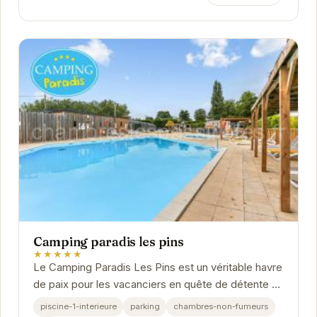
Camping paradis les pins
★★★★★
Le Camping Paradis Les Pins est un véritable havre
de paix pour les vacanciers en quête de détente et
de divertissement. Profitez d'une piscine...
piscine-1-interieure
parking
chambres-non-fumeurs