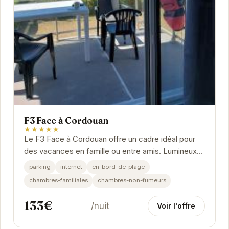
F3 Face à Cordouan
★★★★★
Le F3 Face à Cordouan offre un cadre idéal pour
des vacances en famille ou entre amis. Lumineux
et spacieux, l'appartement dispose de tout le...
parking
internet
en-bord-de-plage
chambres-familiales
chambres-non-fumeurs
133€
/nuit
Voir l'offre