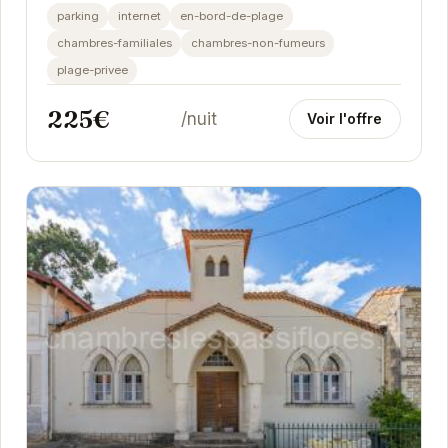
rénové offrant un cadre idéal pour des...
parking
internet
en-bord-de-plage
chambres-familiales
chambres-non-fumeurs
plage-privee
225€
/nuit
Voir l'offre