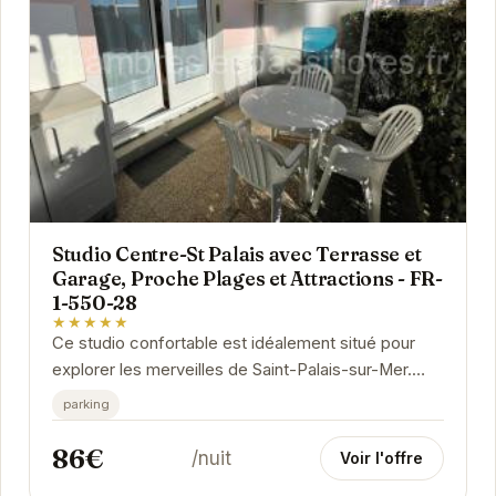
Studio Centre-St Palais avec Terrasse et
Garage, Proche Plages et Attractions - FR-
1-550-28
★★★★★
Ce studio confortable est idéalement situé pour
explorer les merveilles de Saint-Palais-sur-Mer.
Avec sa terrasse privée, profitez de moments de...
parking
86€
/nuit
Voir l'offre