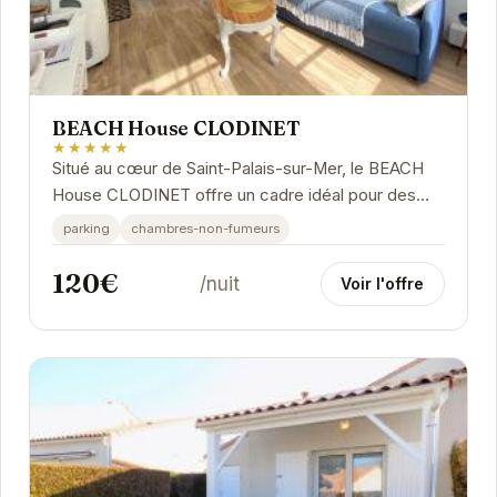
BEACH House CLODINET
★★★★★
Situé au cœur de Saint-Palais-sur-Mer, le BEACH
House CLODINET offre un cadre idéal pour des
vacances reposantes. Profitez de la proximité
parking
chambres-non-fumeurs
des...
120€
/nuit
Voir l'offre