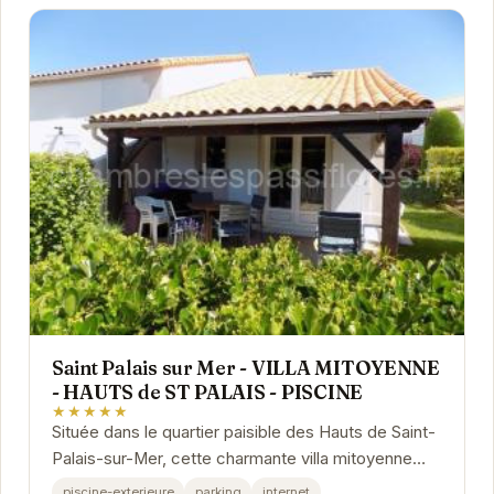
Saint Palais sur Mer - VILLA MITOYENNE
- HAUTS de ST PALAIS - PISCINE
★★★★★
Située dans le quartier paisible des Hauts de Saint-
Palais-sur-Mer, cette charmante villa mitoyenne
offre le parfait équilibre entre confort et...
piscine-exterieure
parking
internet