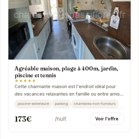
Agréable maison, plage à 400m, jardin,
piscine et tennis
★★★★★
Cette charmante maison est l'endroit idéal pour
des vacances relaxantes en famille ou entre amis.
Sa proximité avec la plage, sa piscine privée,...
piscine-exterieure
parking
chambres-non-fumeurs
173€
/nuit
Voir l'offre