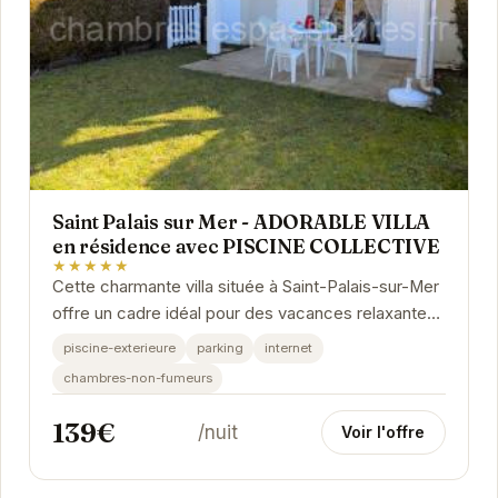
Saint Palais sur Mer - ADORABLE VILLA
en résidence avec PISCINE COLLECTIVE
★★★★★
Cette charmante villa située à Saint-Palais-sur-Mer
offre un cadre idéal pour des vacances relaxantes.
Profitez de la piscine collective de la...
piscine-exterieure
parking
internet
chambres-non-fumeurs
139€
/nuit
Voir l'offre