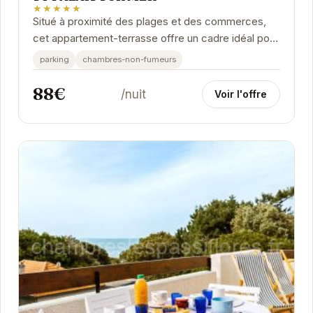
★★★★★
Situé à proximité des plages et des commerces,
cet appartement-terrasse offre un cadre idéal pour
des vacances relaxantes. Avec son
parking
chambres-non-fumeurs
emplacement...
88€
/nuit
Voir l'offre