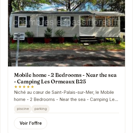
Mobile home - 2 Bedrooms - Near the sea
- Camping Les Ormeaux B25
★★★★★
Niché au cœur de Saint-Palais-sur-Mer, le Mobile
home - 2 Bedrooms - Near the sea - Camping Les
Ormeaux B25 offre un havre de paix idéal pour
piscine
parking
des...
Voir l'offre