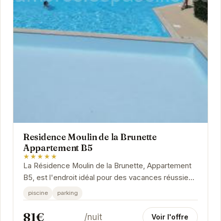
Residence Moulin de la Brunette
Appartement B5
★★★★★
La Résidence Moulin de la Brunette, Appartement
B5, est l'endroit idéal pour des vacances réussies
à Saint-Palais-sur-Mer. Son emplacement...
piscine
parking
81€
/nuit
Voir l'offre