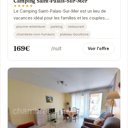
Camping Saint-Palais-Sur-Mer
★★★★★
Le Camping Saint-Palais-Sur-Mer est un lieu de
vacances idéal pour les familles et les couples.
Avec une piscine extérieure, un restaurant et un...
piscine-exterieure
parking
restaurant
chambres-non-fumeurs
plateau-bouilloire
169€
/nuit
Voir l'offre