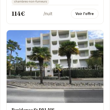
chambres-non-fumeurs
114€
/nuit
Voir l'offre
Residence St PALAIS