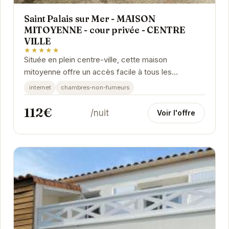
Saint Palais sur Mer - MAISON
MITOYENNE - cour privée - CENTRE
VILLE
★★★★★
Située en plein centre-ville, cette maison
mitoyenne offre un accès facile à tous les
commerces et restaurants. La plage est également
internet
chambres-non-fumeurs
à...
112€
/nuit
Voir l'offre