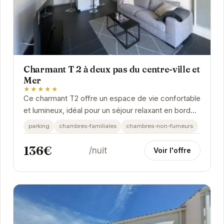
Charmant T 2 à deux pas du centre-ville et
Mer
★★★★★
Ce charmant T2 offre un espace de vie confortable
et lumineux, idéal pour un séjour relaxant en bord
de mer. À proximité des commerces,...
parking
chambres-familiales
chambres-non-fumeurs
136€
/nuit
Voir l'offre