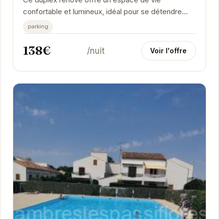
confortable et lumineux, idéal pour se détendre
après une journée à la plage. La cuisine équipée...
parking
138€
/nuit
Voir l'offre