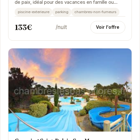
de paix, idéal pour des vacances en famille ou
entre amis. Son emplacement privilégié à...
piscine-exterieure
parking
chambres-non-fumeurs
133€
/nuit
Voir l'offre