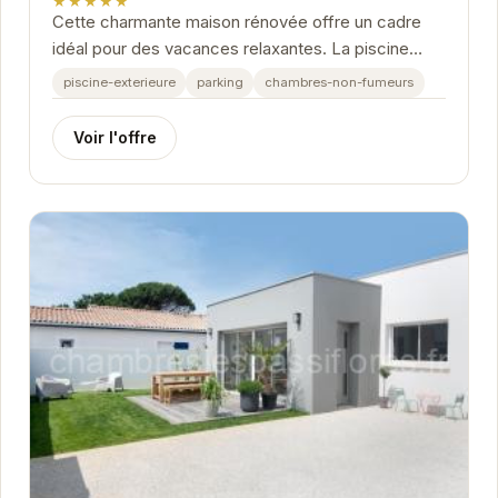
★★★★★
Cette charmante maison rénovée offre un cadre
idéal pour des vacances relaxantes. La piscine
privée vous permettra de vous rafraîchir et de...
piscine-exterieure
parking
chambres-non-fumeurs
Voir l'offre