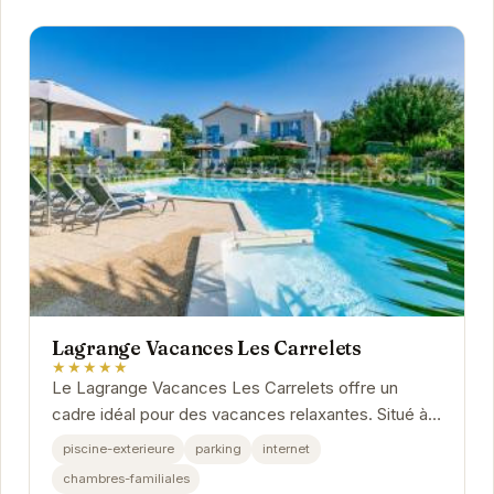
Lagrange Vacances Les Carrelets
★★★★★
Le Lagrange Vacances Les Carrelets offre un
cadre idéal pour des vacances relaxantes. Situé à
Saint-Palais-sur-Mer, cet établissement propose
piscine-exterieure
parking
internet
des...
chambres-familiales