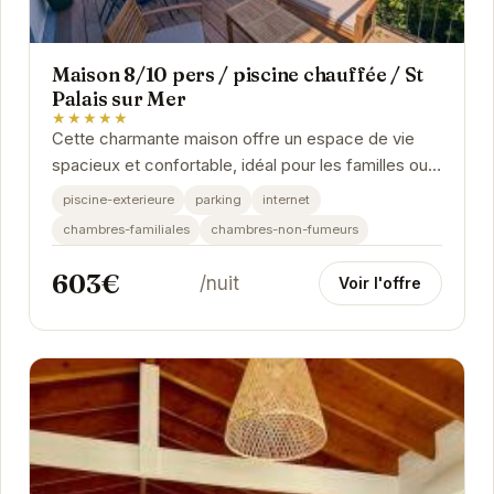
Maison 8/10 pers / piscine chauffée / St
Palais sur Mer
★★★★★
Cette charmante maison offre un espace de vie
spacieux et confortable, idéal pour les familles ou
les groupes d'amis. La piscine chauffée est un...
piscine-exterieure
parking
internet
chambres-familiales
chambres-non-fumeurs
603€
/nuit
Voir l'offre