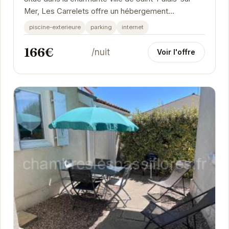
Mer, Les Carrelets offre un hébergement
confortable et bien équipé.
piscine-exterieure
parking
internet
166€
/nuit
Voir l'offre