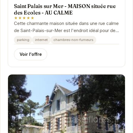
Saint Palais sur Mer - MAISON située rue
des Ecoles - AU CALME
★★★★★
Cette charmante maison située dans une rue calme
de Saint-Palais-sur-Mer est l'endroit idéal pour des
vacances en famille ou entre amis. Proche de...
parking
internet
chambres-non-fumeurs
Voir l'offre