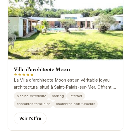
Villa d'architecte Moon
★★★★★
La Villa d'architecte Moon est un véritable joyau
architectural situé à Saint-Palais-sur-Mer. Offrant un
cadre luxueux et des prestations haut de...
piscine-exterieure
parking
internet
chambres-familiales
chambres-non-fumeurs
Voir l'offre