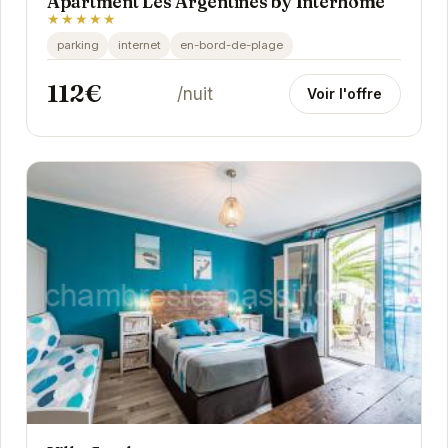
Apartment Les Argentines by Interhome
★★★★★
parking
internet
en-bord-de-plage
112€
/nuit
Voir l'offre