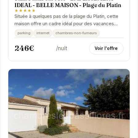
IDEAL - BELLE MAISON - Plage du Platin
★★★★★
Située à quelques pas de la plage du Platin, cette
maison offre un cadre idéal pour des vacances
relaxantes. Avec ses équipements modernes et
parking
internet
chambres-non-fumeurs
son...
246€
/nuit
Voir l'offre