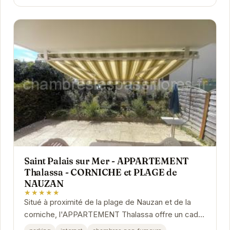
Saint Palais sur Mer - APPARTEMENT
Thalassa - CORNICHE et PLAGE de
NAUZAN
★★★★★
Situé à proximité de la plage de Nauzan et de la
corniche, l'APPARTEMENT Thalassa offre un cadre
idéal pour des vacances en famille ou entre...