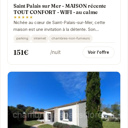
Saint Palais sur Mer - MAISON récente
TOUT CONFORT - WIFI - au calme
★★★★★
Nichée au cœur de Saint-Palais-sur-Mer, cette
maison est une invitation à la détente. Son
ambiance chaleureuse et ses équipements
parking
internet
chambres-non-fumeurs
modernes vous...
151€
/nuit
Voir l'offre