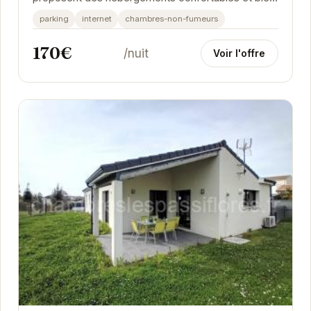
équipés, à proximité des plages et des...
parking
internet
chambres-non-fumeurs
170€
/nuit
Voir l'offre