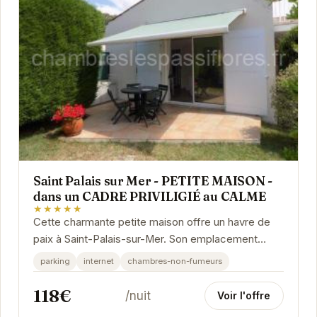
Saint Palais sur Mer - PETITE MAISON -
dans un CADRE PRIVILIGIÉ au CALME
★★★★★
Cette charmante petite maison offre un havre de
paix à Saint-Palais-sur-Mer. Son emplacement
privilégié, au calme et proche de l'océan, en fait...
parking
internet
chambres-non-fumeurs
118€
/nuit
Voir l'offre