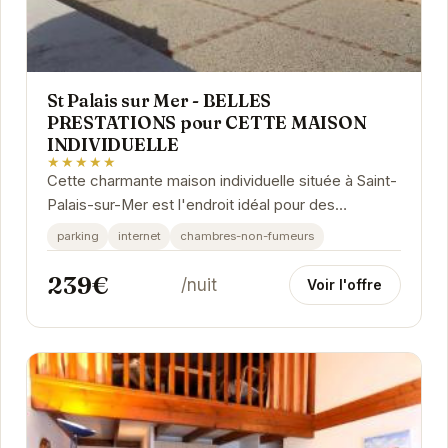
St Palais sur Mer - BELLES
PRESTATIONS pour CETTE MAISON
INDIVIDUELLE
★★★★★
Cette charmante maison individuelle située à Saint-
Palais-sur-Mer est l'endroit idéal pour des
vacances en famille ou entre amis. Avec ses...
parking
internet
chambres-non-fumeurs
239€
/nuit
Voir l'offre