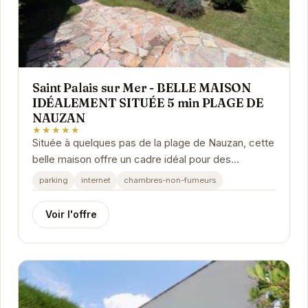
Saint Palais sur Mer - BELLE MAISON
IDÉALEMENT SITUÉE 5 min PLAGE DE
NAUZAN
★★★★★
Située à quelques pas de la plage de Nauzan, cette
belle maison offre un cadre idéal pour des
vacances en famille ou entre amis. Profitez d'un...
parking
internet
chambres-non-fumeurs
Voir l'offre