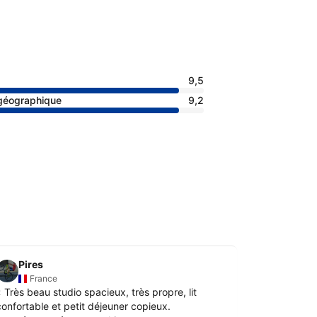
9,5
 géographique
9,2
Pires
Elisab
E
France
Fran
«
Très beau studio spacieux, très propre, lit
«
L’accueil d
confortable et petit déjeuner copieux.
résidence
»