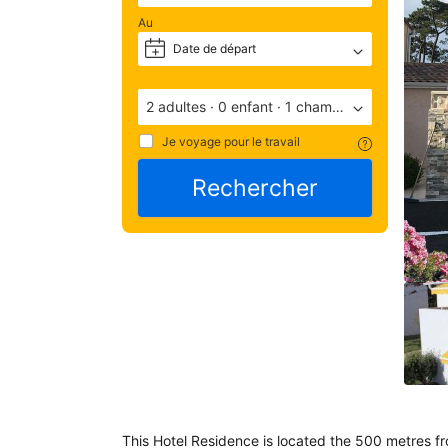
— 
Au
ave
une
Date de départ
+
note
de 
9.2
2 adultes
·
0 enfant
·
1 chambre
(not
Je voyage pour le travail
basé
Rechercher
180
com
Éva
par 
les 
apr
leur
séj
à 
l'é
This Hotel Residence is located the 500 metres fro