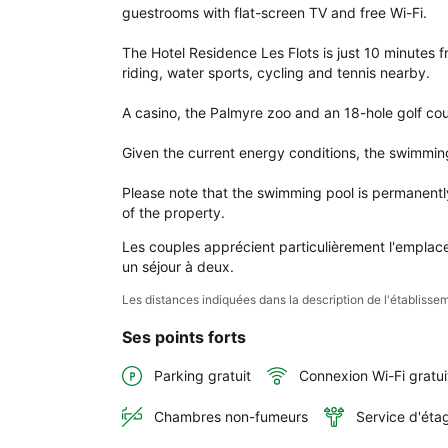
Hôte
guestrooms with flat-screen TV and free Wi-Fi.

Rés
Les 
The Hotel Residence Les Flots is just 10 minutes f
Flot
riding, water sports, cycling and tennis nearby.

A casino, the Palmyre zoo and an 18-hole golf cou
Given the current energy conditions, the swimming 
Please note that the swimming pool is permanentl
of the property.
Les couples apprécient particulièrement l'emplace
un séjour à deux.
Les distances indiquées dans la description de l'établis
Ses points forts
Parking gratuit
Connexion Wi-Fi gratui
Chambres non-fumeurs
Service d'éta