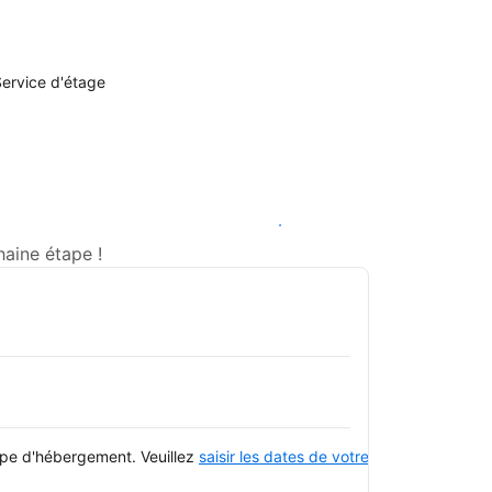
ervice d'étage
Voir les disponibilités
haine étape !
type d'hébergement. Veuillez
saisir les dates de votre séjour
et consulte