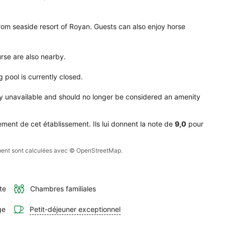
l 
idence 
rom seaside resort of Royan. Guests can also enjoy horse 
s.
rse are also nearby.

pool is currently closed.

y unavailable and should no longer be considered an amenity 
ment de cet établissement. Ils lui donnent la note de
9,0
pour
sement sont calculées avec © OpenStreetMap.
te
Chambres familiales
ge
Petit-déjeuner exceptionnel