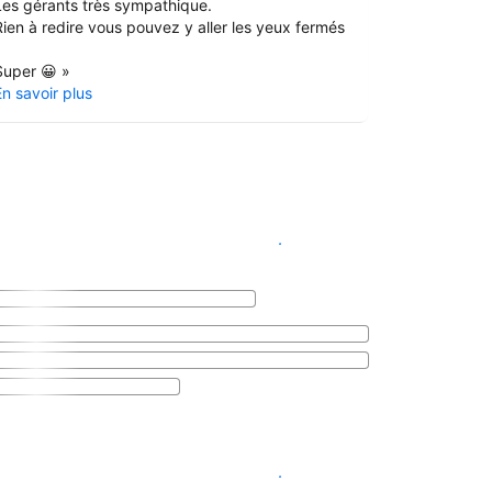
Les gérants très sympathique.
En savoir pl
Rien à redire vous pouvez y aller les yeux fermés
Super 😀
»
En savoir plus
Voir les disponibilités
Voir les disponibilités