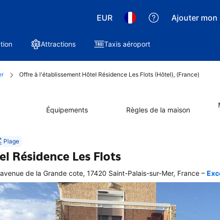
EUR
Ajouter mon 
tion
Attractions
Taxis aéroport
er
Offre à l'établissement Hôtel Résidence Les Flots (Hôtel), (France)
Équipements
Règles de la maison
Plage
el Résidence Les Flots
–
avenue de la Grande cote, 17420 Saint-Palais-sur-Mer, France
Exce
ellente
ation 
graphique 