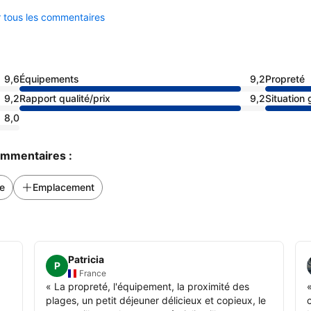
r tous les commentaires
9,6
Équipements
9,2
Propreté
9,2
Rapport qualité/prix
9,2
Situation
8,0
commentaires :
e
Emplacement
Patricia
P
France
«
La propreté, l'équipement, la proximité des
plages, un petit déjeuner délicieux et copieux, le