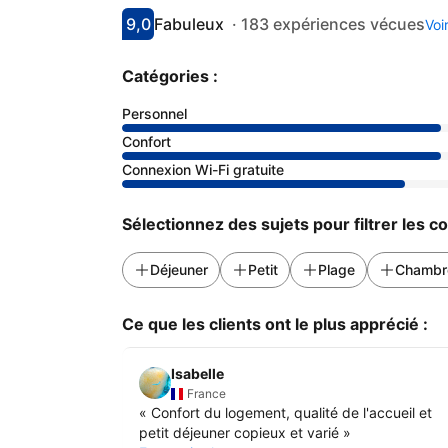
9,0
Fabuleux
·
183 expériences vécues
Voi
Avec une note de 9
fabuleux
Catégories :
Personnel
Confort
Connexion Wi-Fi gratuite
Sélectionnez des sujets pour filtrer les 
Déjeuner
Petit
Plage
Chambr
Ce que les clients ont le plus apprécié :
Isabelle
France
«
Confort du logement, qualité de l'accueil et
petit déjeuner copieux et varié
»