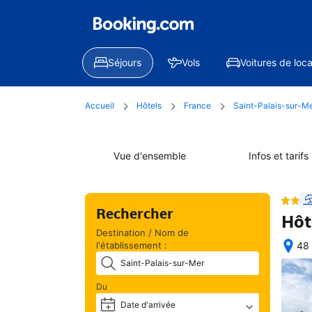
Séjours
Vols
Voitures de loca
Accueil
Hôtels
France
Saint-Palais-sur-M
Vue d'ensemble
Infos et tarifs
Rechercher
Hôt
Destination / Nom de
l'établissement :
48 
Exc
situ
Du
géo
Date d'arrivée
+