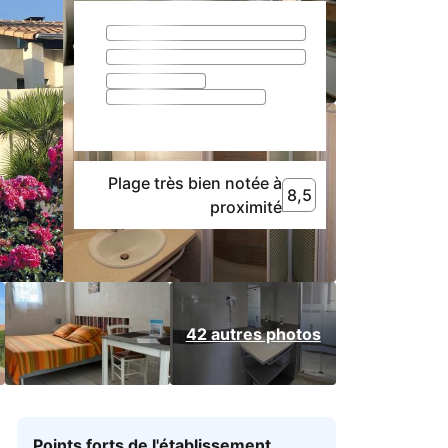
Plage très bien notée à
8,5
8,5
Plage très bien noté
proximité
42 autres photos
Points forts de l'établissement