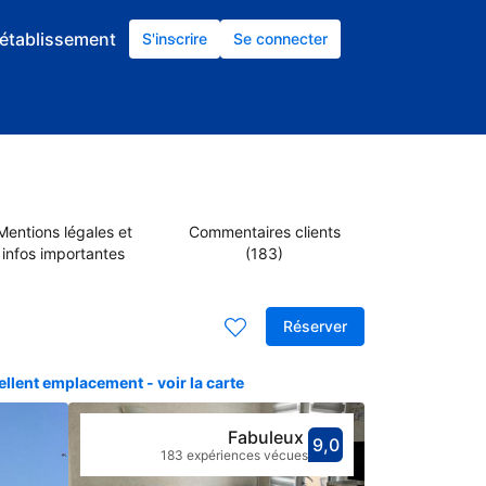
établissement
S'inscrire
Se connecter
Mentions légales et
Commentaires clients
infos importantes
(183)
Réserver
llent emplacement - voir la carte
Fabuleux
9,0
Avec une not
fabuleux
183 expériences vécues