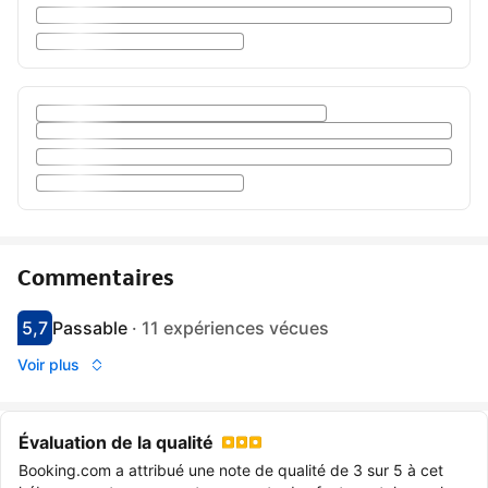
Commentaires
5,7
Passable
·
11 expériences vécues
Avec une note de 5.7
bon
Voir plus
Évaluation de la qualité
Booking.com a attribué une note de qualité de 3 sur 5 à cet