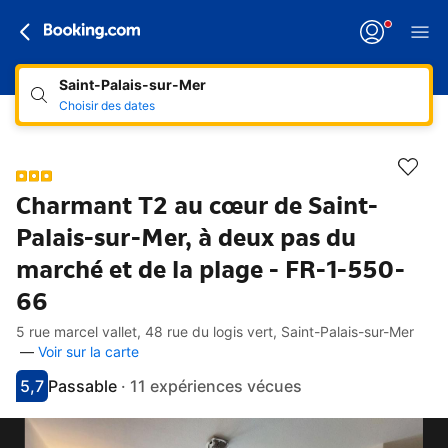
Saint-Palais-sur-Mer
Choisir des dates
Charmant T2 au cœur de Saint-
Palais-sur-Mer, à deux pas du
marché et de la plage - FR-1-550-
66
5 rue marcel vallet, 48 rue du logis vert, Saint-Palais-sur-Mer
Accès rapides
Aller à la description
Aller aux équipements
Aller aux hébergements
Aller aux conditions
—
Voir sur la carte
5,7
Passable
·
11 expériences vécues
Avec une note de 5.7
bon