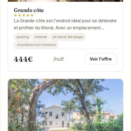
Grande côte
★★★★★
La Grande côte est l'endroit idéal pour se détendre
et profiter du littoral. Avec un emplacement
privilégié à Saint-Palais-sur-Mer, vous serez...
parking
internet
en-bord-de-plage
chambres-non-fumeurs
444€
/nuit
Voir l'offre