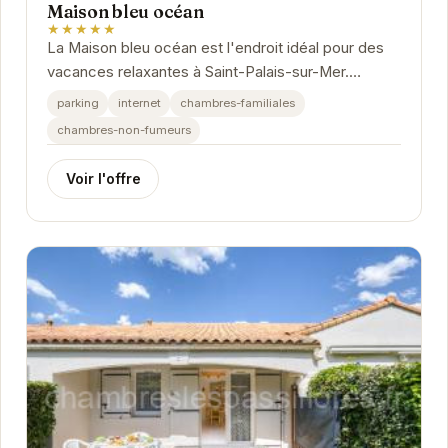
Maison bleu océan
★★★★★
La Maison bleu océan est l'endroit idéal pour des
vacances relaxantes à Saint-Palais-sur-Mer.
Proche des plages et des commerces, cette
parking
internet
chambres-familiales
maison...
chambres-non-fumeurs
Voir l'offre