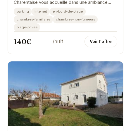
Charentaise vous accueille dans une ambiance
chaleureuse et conviviale.
parking
internet
en-bord-de-plage
chambres-familiales
chambres-non-fumeurs
plage-privee
140€
/nuit
Voir l'offre