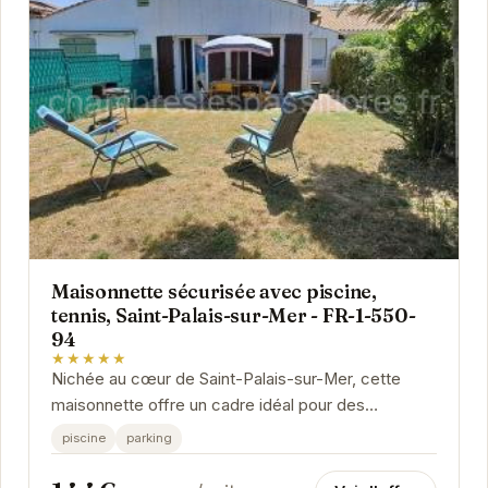
Maisonnette sécurisée avec piscine,
tennis, Saint-Palais-sur-Mer - FR-1-550-
94
★★★★★
Nichée au cœur de Saint-Palais-sur-Mer, cette
maisonnette offre un cadre idéal pour des
vacances en famille ou entre amis. Profitez de la
piscine
parking
piscine...