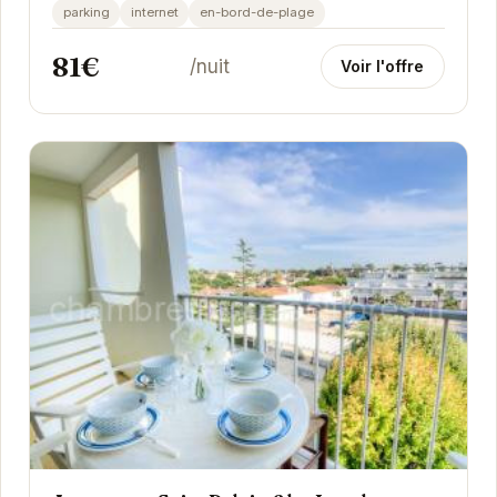
Son emplacement privilégié en bord de plage en...
parking
internet
en-bord-de-plage
81€
/nuit
Voir l'offre