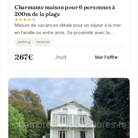
Charmante maison pour 6 personnes à
200m de la plage
★★★★★
Maison de vacances idéale pour un séjour à la mer
en famille ou entre amis. Sa proximité avec la
plage, son confort et sa capacité d’accueil...
parking
internet
267€
/nuit
Voir l'offre