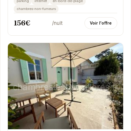
parking
internet
en-bord-de-plage
chambres-non-fumeurs
156€
/nuit
Voir l'offre