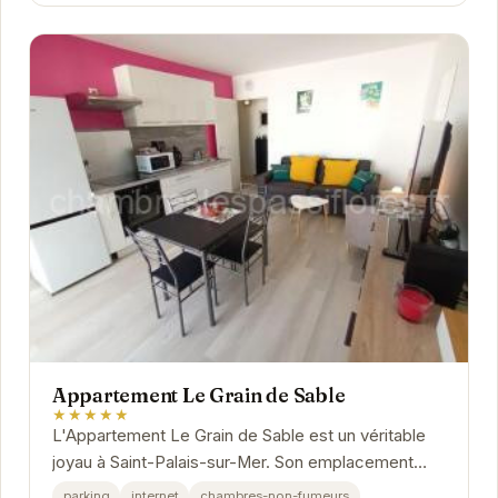
Appartement Le Grain de Sable
★★★★★
L'Appartement Le Grain de Sable est un véritable
joyau à Saint-Palais-sur-Mer. Son emplacement
idéal vous permet de profiter pleinement des...
parking
internet
chambres-non-fumeurs