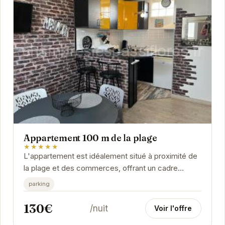
Appartement 100 m de la plage
★★★★★
L'appartement est idéalement situé à proximité de
la plage et des commerces, offrant un cadre
parfait pour des vacances en famille ou entre
parking
amis....
130€
/nuit
Voir l'offre