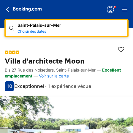
Saint-Palais-sur-Mer
Choisir des dates
Villa d'architecte Moon
Bis 27 Rue des Noisetiers, Saint-Palais-sur-Mer
—
Excellent
Accès rapides
Aller à la description
Aller aux équipements
Aller aux hébergements
Aller aux conditions
emplacement
—
Voir sur la carte
10
Exceptionnel
·
1 expérience vécue
Avec une note de 10
exceptionnel