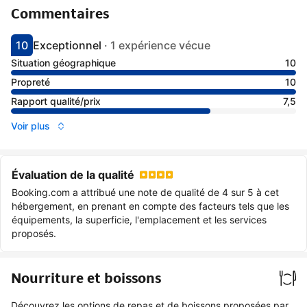
Commentaires
10
Exceptionnel
·
1 expérience vécue
Avec une note de 10
exceptionnel
Situation géographique
10
Propreté
10
Rapport qualité/prix
7,5
Voir plus
Évaluation de la qualité
Booking.com a attribué une note de qualité de 4 sur 5 à cet
hébergement, en prenant en compte des facteurs tels que les
équipements, la superficie, l'emplacement et les services
proposés.
Nourriture et boissons
Découvrez les options de repas et de boissons proposées par