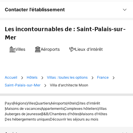
Contacter l'établissement
Les incontournables de : Saint-Palais-sur-
Mer
Villes
Aéroports
Lieux d'intérêt
Accueil
Hôtels
Villas : toutes les options
France
Saint-Palais-sur-Mer
Villa d'architecte Moon
Pays
Régions
Villes
Quartiers
Aéroports
Hôtels
Sites d'intérêt
Maisons de vacances
Appartements
Complexes hôteliers
Villas
Auberges de jeunesse
B&B/Chambres d'hôtes
Maisons d'Hôtes
Des hébergements uniques
Découvrir les séjours au mois