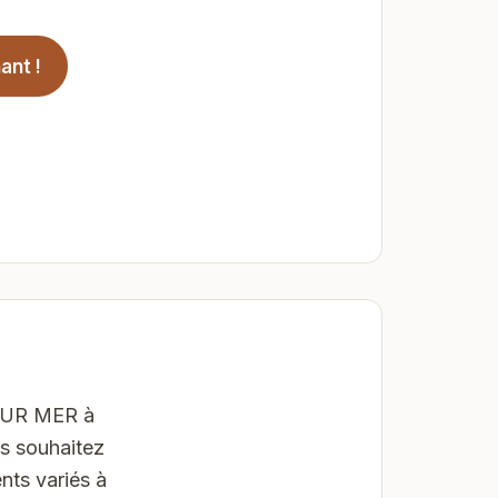
ant !
 SUR MER à
us souhaitez
nts variés à