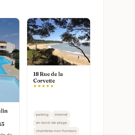
18 Rue de la
Corvette
★★★★★
lin
parking
internet
en-bord-de-plage
B5
chambres-non-fumeurs