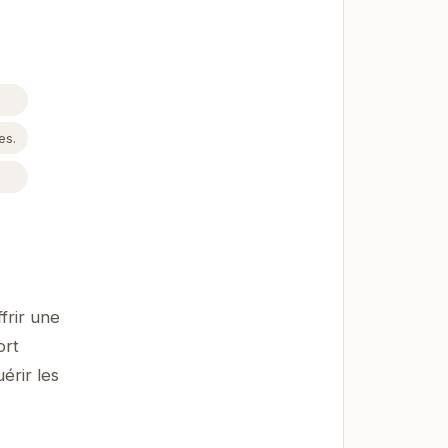
es.
rir une
ort
érir les