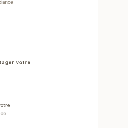
biance
rtager votre
otre
 de