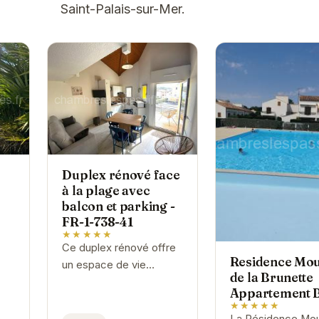
Saint-Palais-sur-Mer.
Duplex rénové face
à la plage avec
balcon et parking -
FR-1-738-41
★★★★★
Ce duplex rénové offre
Residence Mou
un espace de vie
de la Brunette
confortable et lumineux,
Appartement 
idéal pour se détendre
★★★★★
après une journée à la