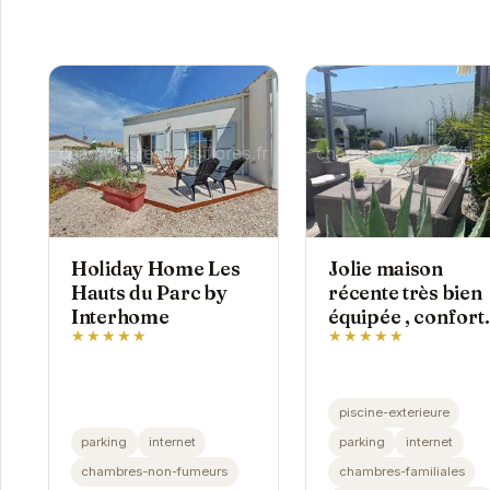
Holiday Home Les
Jolie maison
Hauts du Parc by
récente très bien
Interhome
équipée , confort.
★★★★★
★★★★★
piscine-exterieure
parking
internet
parking
internet
chambres-non-fumeurs
chambres-familiales