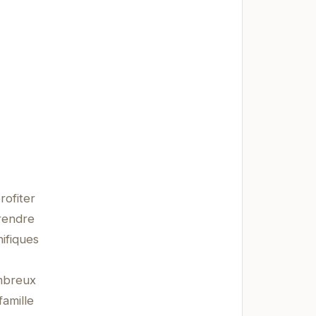
ofiter
prendre
nifiques
ombreux
famille