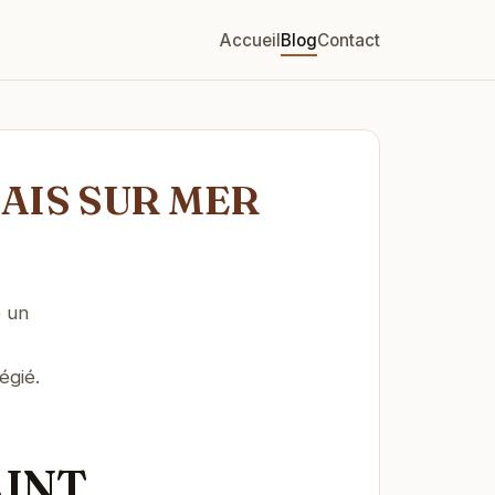
Accueil
Blog
Contact
ALAIS SUR MER
 un
égié.
AINT