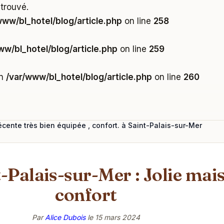
 trouvé.
www/bl_hotel/blog/article.php
on line
258
ww/bl_hotel/blog/article.php
on line
259
in
/var/www/bl_hotel/blog/article.php
on line
260
écente très bien équipée , confort. à Saint-Palais-sur-Mer
t-Palais-sur-Mer : Jolie mai
confort
Par
Alice Dubois
le
15 mars 2024