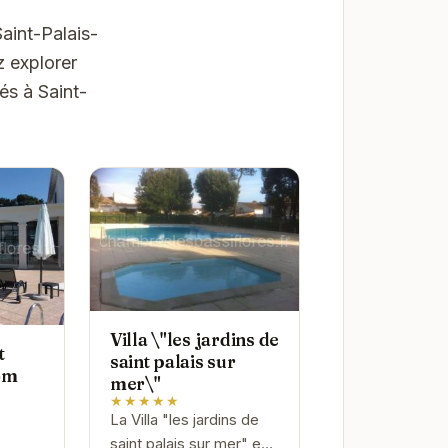
Saint-Palais-
z explorer
és à Saint-
Villa \"les jardins de
t
saint palais sur
om
mer\"
★★★★★
La Villa "les jardins de
saint palais sur mer" est