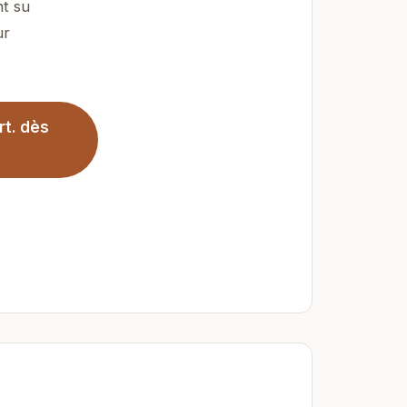
nt su
ur
rt. dès