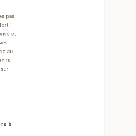
es pas
ort."
rivé et
ies.
tez du
enirs
-sur-
ers à