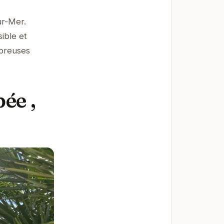
ur-Mer.
ible et
mbreuses
ée ,