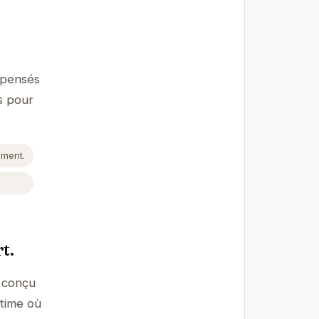
 pensés
s pour
ement.
t.
é conçu
ntime où