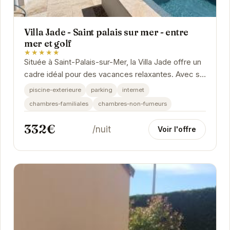
Villa Jade - Saint palais sur mer - entre
mer et golf
★★★★★
Située à Saint-Palais-sur-Mer, la Villa Jade offre un
cadre idéal pour des vacances relaxantes. Avec sa
piscine extérieure, son parking privé et...
piscine-exterieure
parking
internet
chambres-familiales
chambres-non-fumeurs
332€
/nuit
Voir l'offre