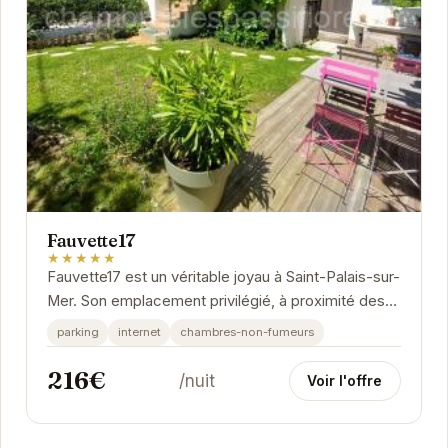
Fauvette17
★★★★★
Fauvette17 est un véritable joyau à Saint-Palais-sur-
Mer. Son emplacement privilégié, à proximité des
plages et des commerces, en fait un choix...
parking
internet
chambres-non-fumeurs
216€
/nuit
Voir l'offre