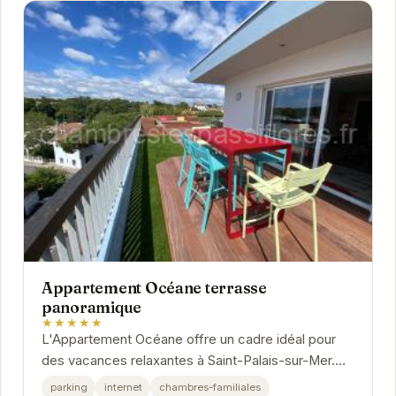
Appartement Océane terrasse
panoramique
★★★★★
L'Appartement Océane offre un cadre idéal pour
des vacances relaxantes à Saint-Palais-sur-Mer.
Son emplacement privilégié, à proximité des...
parking
internet
chambres-familiales