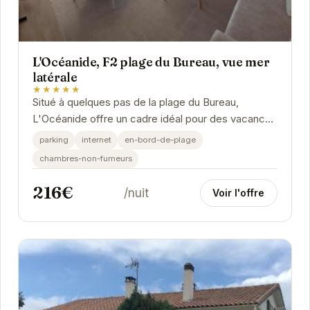
L'Océanide, F2 plage du Bureau, vue mer
latérale
★★★★★
Situé à quelques pas de la plage du Bureau,
L'Océanide offre un cadre idéal pour des vacances
en bord de mer. Cet appartement F2, confortable
parking
internet
en-bord-de-plage
et...
chambres-non-fumeurs
216€
/nuit
Voir l'offre