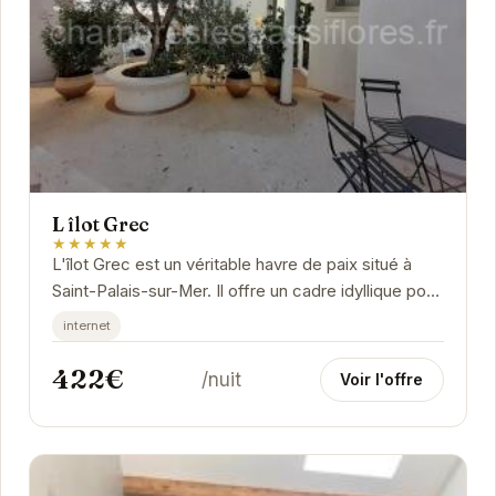
L îlot Grec
★★★★★
L'îlot Grec est un véritable havre de paix situé à
Saint-Palais-sur-Mer. Il offre un cadre idyllique pour
des vacances relaxantes en bord de mer.
internet
422€
/nuit
Voir l'offre