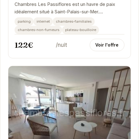
Chambres Les Passiflores est un havre de paix
idéalement situé à Saint-Palais-sur-Mer.
L'établissement propose des chambres
parking
internet
chambres-familiales
confortables et...
chambres-non-fumeurs
plateau-bouilloire
122€
/nuit
Voir l'offre