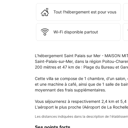
à 
l'é
Tout l'hébergement est pour vous
Sain
Pala
sur 
Mer
Wi-Fi disponible partout
- 
MA
MI
- 
L’hébergement Saint Palais sur Mer - MAISON MIT
cour
Saint-Palais-sur-Mer, dans la région Poitou-Charen
priv
200 mètres et 47 km de : Plage du Bureau et Gare
- 
CE
Cette villa se compose de 1 chambre, d'un salon, 
VIL
et une machine à café, ainsi que de 1 salle de bain
moyennant des frais supplémentaires.

Vous séjournerez à respectivement 2,4 km et 5,4 k
L'aéroport le plus proche (Aéroport de La Rochelle
Les distances indiquées dans la description de l'établis
Ses points forts