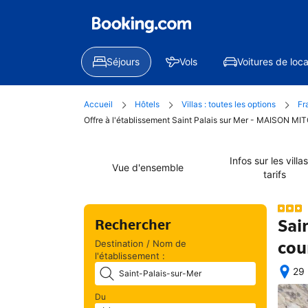
Séjours
Vols
Voitures de loca
Accueil
Hôtels
Villas : toutes les options
Fr
Offre à l'établissement Saint Palais sur Mer - MAISON MI
Infos sur les villas
Vue d'ensemble
tarifs
Sai
Rechercher
cou
Destination / Nom de
l'établissement :
29 
Exc
Du