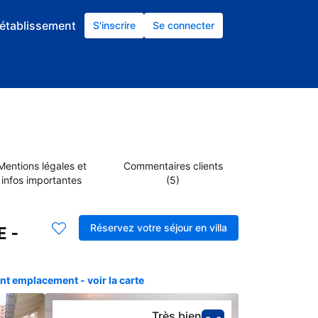
établissement
S'inscrire
Se connecter
Mentions légales et
Commentaires clients
infos importantes
(5)
Réservez votre séjour en villa
E -
nt emplacement - voir la carte
Très bien