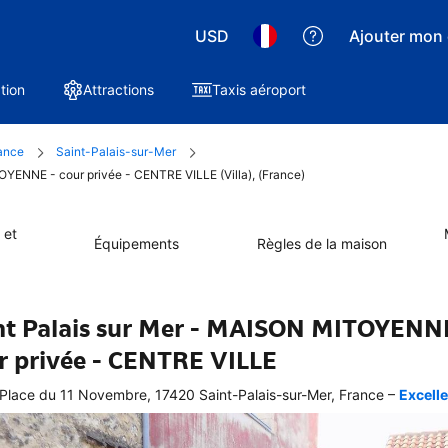
USD
Ajouter mon 
tion
Attractions
Taxis aéroport
ance
Saint-Palais-sur-Mer
TOYENNE - cour privée - CENTRE VILLE (Villa), (France)
 et
Équipements
Règles de la maison
nt Palais sur Mer - MAISON MITOYENN
r privée - CENTRE VILLE
–
Place du 11 Novembre, 17420 Saint-Palais-sur-Mer, France
Excelle
ellente