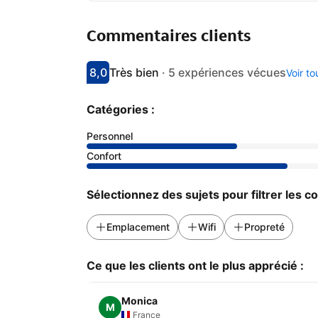
Commentaires clients
8,0
Très bien
·
5 expériences vécues
Voir t
Avec une note de 8
très bien
Catégories :
Personnel
Confort
Sélectionnez des sujets pour filtrer les 
Emplacement
Wifi
Propreté
Ce que les clients ont le plus apprécié :
Monica
M
France