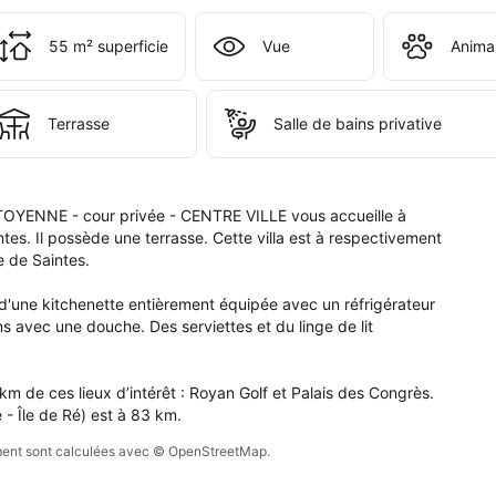
tablissement 
55 m² superficie
Vue
Anima
t 
is 
 
Terrasse
Salle de bains privative
ISON 
TOYENNE 
OYENNE - cour privée - CENTRE VILLE vous accueille à 
 
tes. Il possède une terrasse. Cette villa est à respectivement 
ée 
 de Saintes.

NTRE 
d'une kitchenette entièrement équipée avec un réfrigérateur 
LE.
s avec une douche. Des serviettes et du linge de lit 
m de ces lieux d’intérêt : Royan Golf et Palais des Congrès. 
 - Île de Ré) est à 83 km.
sement sont calculées avec © OpenStreetMap.