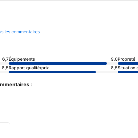
ous les commentaires
6,7
Équipements
9,0
Propreté
8,5
Rapport qualité/prix
8,5
Situation
commentaires :