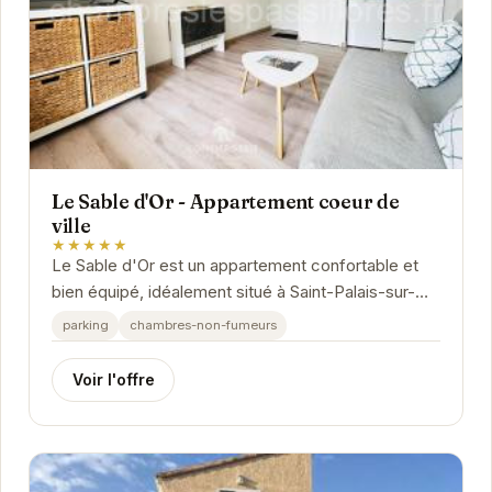
Le Sable d'Or - Appartement coeur de
ville
★★★★★
Le Sable d'Or est un appartement confortable et
bien équipé, idéalement situé à Saint-Palais-sur-
Mer. Proche des plages et des commerces, il...
parking
chambres-non-fumeurs
Voir l'offre