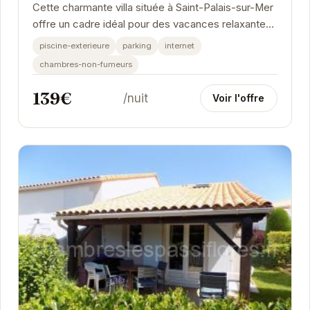
Cette charmante villa située à Saint-Palais-sur-Mer
offre un cadre idéal pour des vacances relaxantes.
Profitez de la piscine collective de la...
piscine-exterieure
parking
internet
chambres-non-fumeurs
139€
/nuit
Voir l'offre