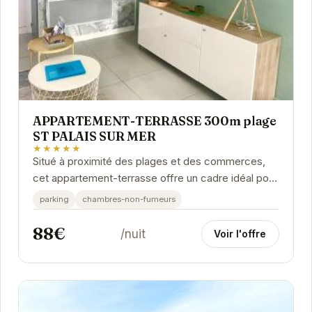
APPARTEMENT-TERRASSE 300m plage
ST PALAIS SUR MER
★★★★★
Situé à proximité des plages et des commerces,
cet appartement-terrasse offre un cadre idéal pour
des vacances relaxantes. Avec son
parking
chambres-non-fumeurs
emplacement...
88€
/nuit
Voir l'offre