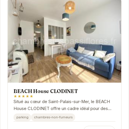
BEACH House CLODINET
★★★★★
Situé au cœur de Saint-Palais-sur-Mer, le BEACH
House CLODINET offre un cadre idéal pour des
vacances reposantes. Profitez de la proximité
parking
chambres-non-fumeurs
des...