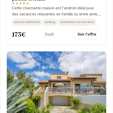
★★★★★
Cette charmante maison est l'endroit idéal pour
des vacances relaxantes en famille ou entre amis.
Sa proximité avec la plage, sa piscine privée,...
piscine-exterieure
parking
chambres-non-fumeurs
173€
/nuit
Voir l'offre