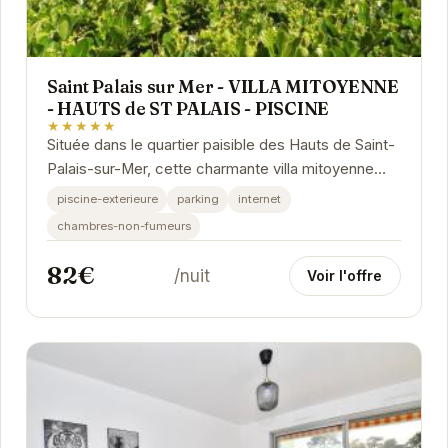
Saint Palais sur Mer - VILLA MITOYENNE
- HAUTS de ST PALAIS - PISCINE
★★★★★
Située dans le quartier paisible des Hauts de Saint-
Palais-sur-Mer, cette charmante villa mitoyenne
offre le parfait équilibre entre confort et...
piscine-exterieure
parking
internet
chambres-non-fumeurs
82€
/nuit
Voir l'offre