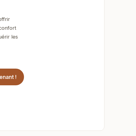
ffrir
confort
érir les
enant !