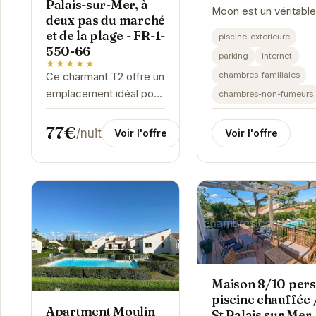
Palais-sur-Mer, à
Moon est un véritabl
deux pas du marché
joyau architectural si
et de la plage - FR-1-
piscine-exterieure
à Saint-Palais-sur-Me
550-66
parking
internet
Offrant un cadre luxu
★★★★★
chambres-familiales
Ce charmant T2 offre un
et des prestations ha
emplacement idéal pour
chambres-non-fumeurs
de...
des vacances réussies
à Saint-Palais-sur-Mer.
77€
/nuit
Voir l'offre
Voir l'offre
Proche de la plage et du
marché, vous pourrez...
Maison 8/10 pers
piscine chauffée 
Apartment Moulin
St Palais sur Mer