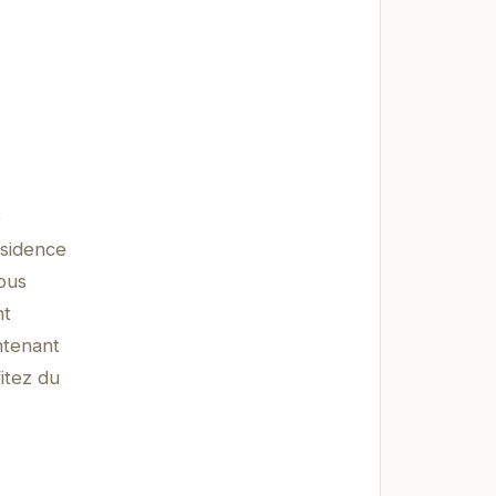
e
ésidence
ous
nt
ntenant
itez du