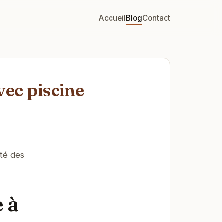
Accueil
Blog
Contact
vec piscine
ité des
 à