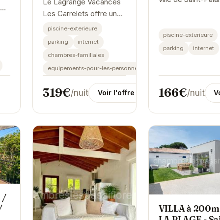
Le Lagrange Vacances
e
Mer, Les Carrelets
Les Carrelets offre un
tué
un hébergement
cadre idéal pour des
piscine-exterieure
r.
confortable et bie
piscine-exterieure
vacances relaxantes.
parking
internet
eux
équipé.
Situé à Saint-Palais-sur-
parking
internet
ut
chambres-familiales
Mer, cet établissement
equipements-pour-les-personnes-handicapees
propose des...
319€
166€
/nuit
/nuit
Voir l'offre
Vo
 /
VILLA à 200m
/
LA PLAGE - Sai