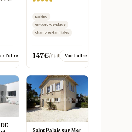
★★★★★
 offre
parking
n
en-bord-de-plage
chambres-familiales
147€
/nuit
Voir l'offre
ir l'offre
 DE
Saint Palais sur Mer
nt-