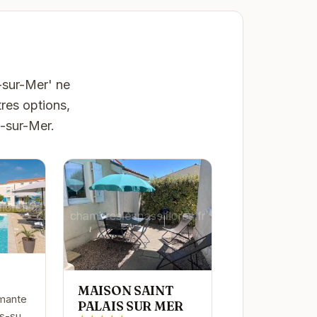
-sur-Mer' ne
res options,
s-sur-Mer.
MAISON SAINT
rmante
PALAIS SUR MER
is-sur-