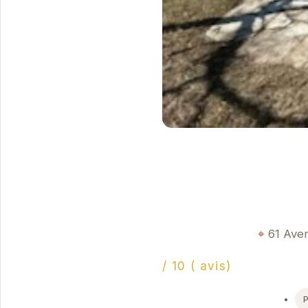
61 Aven
/ 10 ( avis)
P