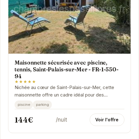
Maisonnette sécurisée avec piscine,
tennis, Saint-Palais-sur-Mer - FR-1-550-
94
★★★★★
Nichée au cœur de Saint-Palais-sur-Mer, cette
maisonnette offre un cadre idéal pour des
vacances en famille ou entre amis. Profitez de la
piscine
parking
piscine...
144€
/nuit
Voir l'offre