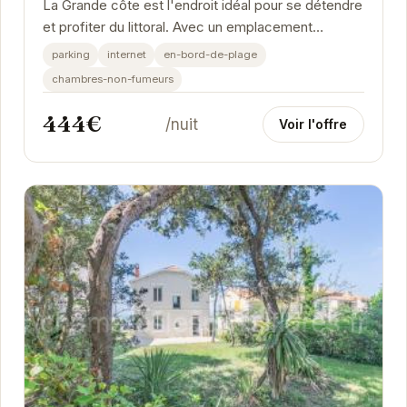
La Grande côte est l'endroit idéal pour se détendre
et profiter du littoral. Avec un emplacement
privilégié à Saint-Palais-sur-Mer, vous serez...
parking
internet
en-bord-de-plage
chambres-non-fumeurs
444€
/nuit
Voir l'offre