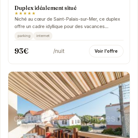
Duplex idéalement situé
★★★★★
Niché au cœur de Saint-Palais-sur-Mer, ce duplex
offre un cadre idyllique pour des vacances
relaxantes. Son emplacement privilégié vous
parking
internet
permet...
93€
/nuit
Voir l'offre