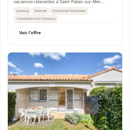
vacances relaxantes à Saint-Palais-sur-Mer.
Proche des plages et des commerces, cette
parking
internet
chambres-familiales
maison...
chambres-non-fumeurs
Voir l'offre