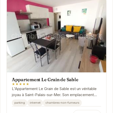
Appartement Le Grain de Sable
★★★★★
L'Appartement Le Grain de Sable est un véritable
joyau à Saint-Palais-sur-Mer. Son emplacement
idéal vous permet de profiter pleinement des...
parking
internet
chambres-non-fumeurs