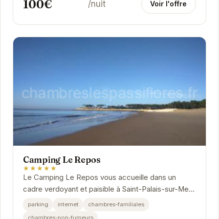
100€
/nuit
Voir l'offre
Camping Le Repos
★★★★★
Le Camping Le Repos vous accueille dans un
cadre verdoyant et paisible à Saint-Palais-sur-Mer.
Profitez de la proximité de la plage et des...
parking
internet
chambres-familiales
chambres-non-fumeurs