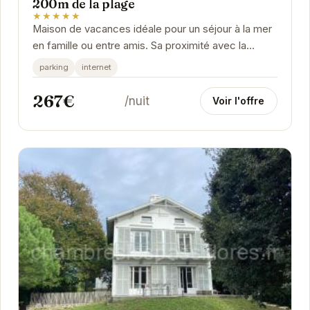
200m de la plage
★★★★★
Maison de vacances idéale pour un séjour à la mer
en famille ou entre amis. Sa proximité avec la
plage, son confort et sa capacité d’accueil...
parking
internet
267€
/nuit
Voir l'offre