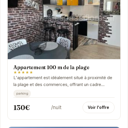
Appartement 100 m de la plage
★★★★★
L'appartement est idéalement situé à proximité de
la plage et des commerces, offrant un cadre
parfait pour des vacances en famille ou entre
parking
amis....
130€
/nuit
Voir l'offre