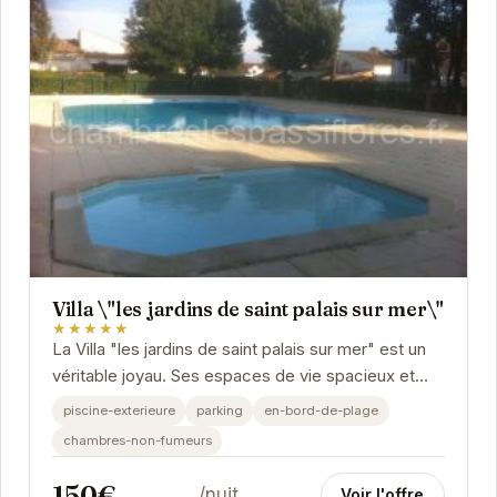
Villa \"les jardins de saint palais sur mer\"
★★★★★
La Villa "les jardins de saint palais sur mer" est un
véritable joyau. Ses espaces de vie spacieux et
lumineux s'ouvrent sur un jardin luxuriant.
piscine-exterieure
parking
en-bord-de-plage
chambres-non-fumeurs
150€
/nuit
Voir l'offre