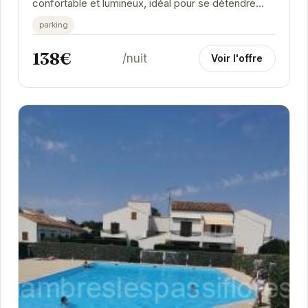
confortable et lumineux, idéal pour se détendre
après une journée à la plage. La cuisine équipée...
parking
138€
/nuit
Voir l'offre