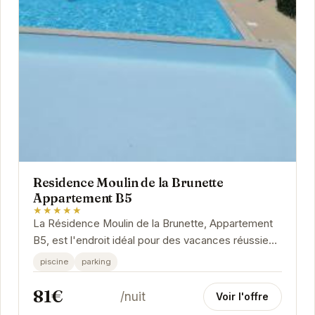
Residence Moulin de la Brunette
Appartement B5
★★★★★
La Résidence Moulin de la Brunette, Appartement
B5, est l'endroit idéal pour des vacances réussies
à Saint-Palais-sur-Mer. Son emplacement...
piscine
parking
81€
/nuit
Voir l'offre