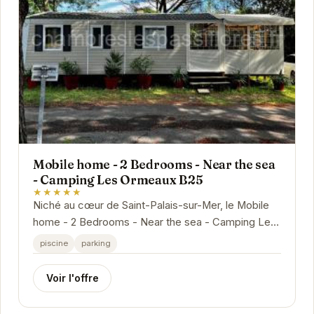
Mobile home - 2 Bedrooms - Near the sea
- Camping Les Ormeaux B25
★★★★★
Niché au cœur de Saint-Palais-sur-Mer, le Mobile
home - 2 Bedrooms - Near the sea - Camping Les
Ormeaux B25 offre un havre de paix idéal pour
piscine
parking
des...
Voir l'offre