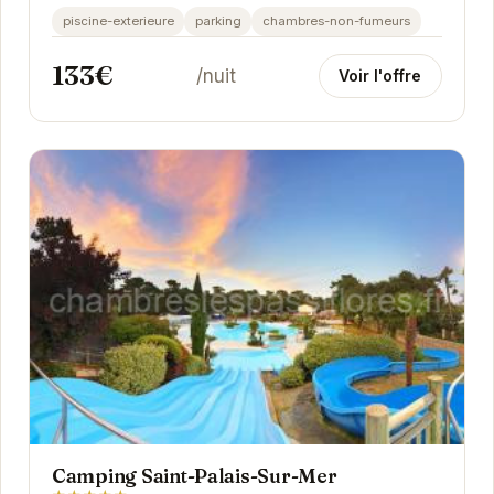
entre amis. Son emplacement privilégié à...
piscine-exterieure
parking
chambres-non-fumeurs
133€
/nuit
Voir l'offre
Camping Saint-Palais-Sur-Mer