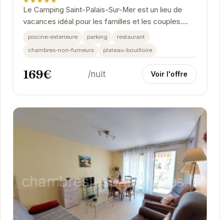
★★★★★
Le Camping Saint-Palais-Sur-Mer est un lieu de
vacances idéal pour les familles et les couples.
Avec une piscine extérieure, un restaurant et un...
piscine-exterieure
parking
restaurant
chambres-non-fumeurs
plateau-bouilloire
169€
/nuit
Voir l'offre