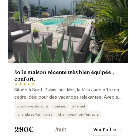
Jolie maison récente très bien équipée ,
confort.
★★★★★
Située à Saint-Palais-sur-Mer, la Villa Jade offre un
cadre idéal pour des vacances relaxantes. Avec sa
piscine extérieure, son parking privé et...
piscine-exterieure
parking
internet
chambres-familiales
chambres-non-fumeurs
290€
/nuit
Voir l'offre