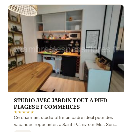
STUDIO AVEC JARDIN TOUT A PIED
PLAGES ET COMMERCES
★★★★★
Ce charmant studio offre un cadre idéal pour des
vacances reposantes à Saint-Palais-sur-Mer. Son
emplacement privilégié permet un accès facile...