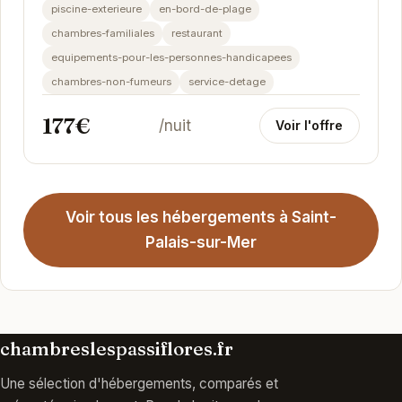
piscine-exterieure
en-bord-de-plage
chambres-familiales
restaurant
equipements-pour-les-personnes-handicapees
chambres-non-fumeurs
service-detage
177€
/nuit
Voir l'offre
Voir tous les hébergements à Saint-
Palais-sur-Mer
chambreslespassiflores.fr
Une sélection d'hébergements, comparés et