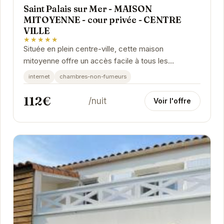
Saint Palais sur Mer - MAISON
MITOYENNE - cour privée - CENTRE
VILLE
★★★★★
Située en plein centre-ville, cette maison
mitoyenne offre un accès facile à tous les
commerces et restaurants. La plage est également
internet
chambres-non-fumeurs
à...
112€
/nuit
Voir l'offre