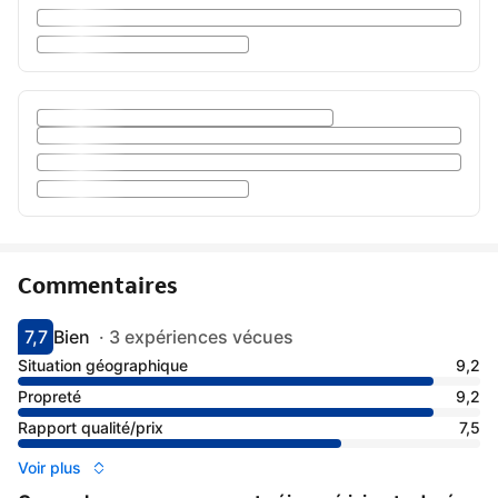
Commentaires
7,7
Bien
·
3 expériences vécues
Avec une note de 7.7
bien
Situation géographique
9,2
Propreté
9,2
Rapport qualité/prix
7,5
Voir plus