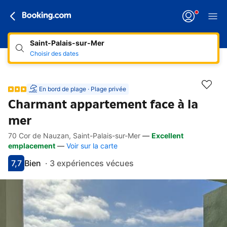
Saint-Palais-sur-Mer
Choisir des dates
En bord de plage · Plage privée
Charmant appartement face à la
mer
70 Cor de Nauzan, Saint-Palais-sur-Mer
—
Excellent
Accès rapides
Aller à la description
Aller aux équipements
Aller aux hébergements
Aller aux conditions
emplacement
—
Voir sur la carte
7,7
Bien
·
3 expériences vécues
Avec une note de 7.7
bien