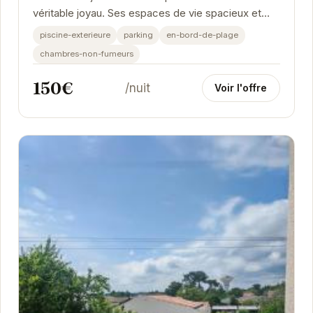
véritable joyau. Ses espaces de vie spacieux et
lumineux s'ouvrent sur un jardin luxuriant.
piscine-exterieure
parking
en-bord-de-plage
chambres-non-fumeurs
150€
/nuit
Voir l'offre