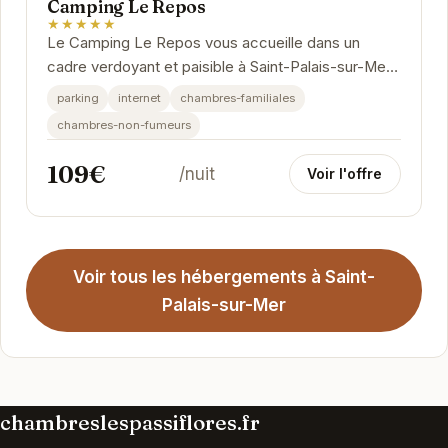
Camping Le Repos
★★★★★
Le Camping Le Repos vous accueille dans un
cadre verdoyant et paisible à Saint-Palais-sur-Mer.
Profitez de la proximité de la plage et des...
parking
internet
chambres-familiales
chambres-non-fumeurs
109€
/nuit
Voir l'offre
Voir tous les hébergements à Saint-
Palais-sur-Mer
chambreslespassiflores.fr