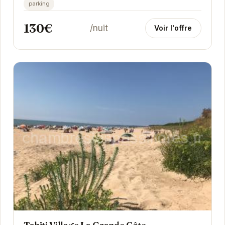
parfait pour des vacances en famille ou entre
parking
amis....
130€
/nuit
Voir l'offre