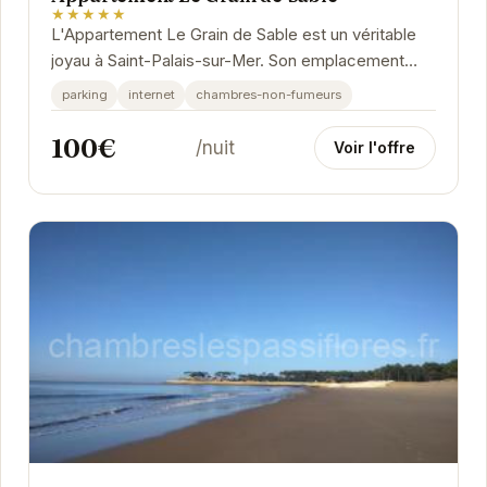
★★★★★
L'Appartement Le Grain de Sable est un véritable
joyau à Saint-Palais-sur-Mer. Son emplacement
idéal vous permet de profiter pleinement des...
parking
internet
chambres-non-fumeurs
100€
/nuit
Voir l'offre