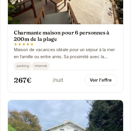
Charmante maison pour 6 personnes à
200m de la plage
★★★★★
Maison de vacances idéale pour un séjour à la mer
en famille ou entre amis. Sa proximité avec la
plage, son confort et sa capacité d’accueil...
parking
internet
267€
/nuit
Voir l'offre