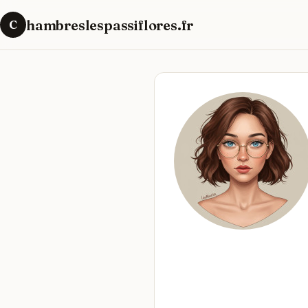
hambreslespassiflores.fr
C