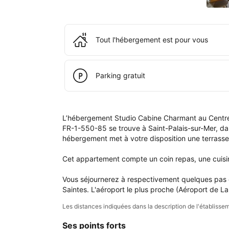
de 
rés
ains
que
Tout l'hébergement est pour vous
dan
votr
com
Parking gratuit
L’hébergement Studio Cabine Charmant au Centre d
FR-1-550-85 se trouve à Saint-Palais-sur-Mer, dan
hébergement met à votre disposition une terrasse e
Cet appartement compte un coin repas, une cuisine
Vous séjournerez à respectivement quelques pas et
Saintes. L'aéroport le plus proche (Aéroport de La
Les distances indiquées dans la description de l'établis
Ses points forts