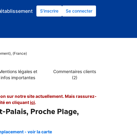
établissement
S'inscrire
Se connecter
ement), (France)
Mentions légales et
Commentaires clients
infos importantes
(2)
on sur notre site actuellement. Mais rassurez-
té en cliquant
ici
.
-Palais, Proche Plage,
placement - voir la carte