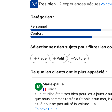
8,5
Très bien
·
2 expériences vécues
Voir t
Avec une note de 8.5
très bien
Catégories :
Personnel
Confort
Sélectionnez des sujets pour filtrer les 
Plage
Petit
Voiture
Ce que les clients ont le plus apprécié :
Marie-paule
M
France
«
Le studios était très bien pour les 3 jours 2 nu
que nous sommes restés à St palais sur mer, bi
situé pour ne pas utilisé la voiture....
»
En savoir plus