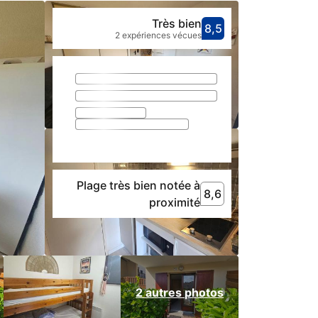
Très bien
8,5
Avec une not
très bien
2 expériences vécues
Plage très bien notée à
8,6
8,6
Plage très bien noté
proximité
2 autres photos