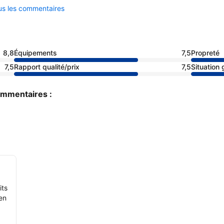
ous les commentaires
8,8
Équipements
7,5
Propreté
7,5
Rapport qualité/prix
7,5
Situation
commentaires :
its
en