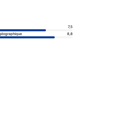
7,5
 géographique
8,8