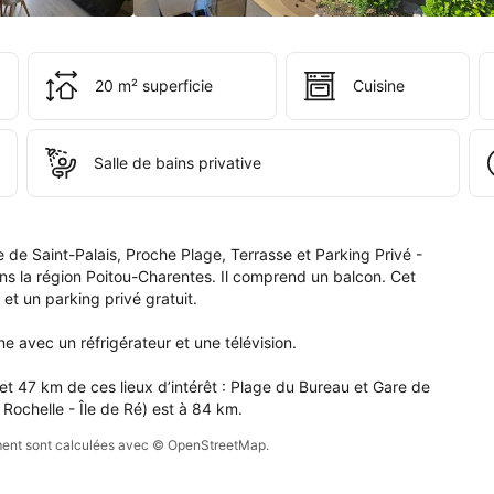
ervation 
i 
 
20 m² superficie
Cuisine
s 
e 
pte.
Salle de bains privative
e Saint-Palais, Proche Plage, Terrasse et Parking Privé - 
s la région Poitou-Charentes. Il comprend un balcon. Cet 
t un parking privé gratuit.

 avec un réfrigérateur et une télévision.

 47 km de ces lieux d’intérêt : Plage du Bureau et Gare de 
 Rochelle - Île de Ré) est à 84 km.
sement sont calculées avec © OpenStreetMap.