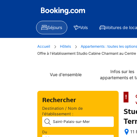
Séjours
Vols
Voitures de loca
Accueil
Hôtels
Appartements : toutes les option
Offre à l'établissement Studio Cabine Charmant au Centre 
Infos sur les
Vue d'ensemble
appartements et ta
!
Rechercher
Destination / Nom de
Stu
l'établissement :
Ter
11 
Du