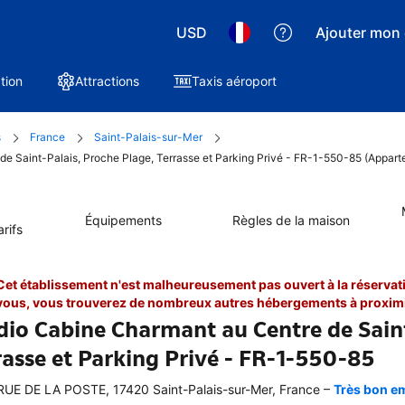
USD
Ajouter mon 
tion
Attractions
Taxis aéroport
s
France
Saint-Palais-sur-Mer
de Saint-Palais, Proche Plage, Terrasse et Parking Privé - FR-1-550-85 (Appart
Équipements
Règles de la maison
rifs
Cet établissement n'est malheureusement pas ouvert à la réservati
vous, vous trouverez de nombreux autres hébergements à proximi
dio Cabine Charmant au Centre de Saint
rasse et Parking Privé - FR-1-550-85
–
RUE DE LA POSTE, 17420 Saint-Palais-sur-Mer, France
Très bon em