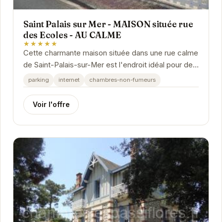
Saint Palais sur Mer - MAISON située rue
des Ecoles - AU CALME
★★★★★
Cette charmante maison située dans une rue calme
de Saint-Palais-sur-Mer est l'endroit idéal pour des
vacances en famille ou entre amis. Proche de...
parking
internet
chambres-non-fumeurs
Voir l'offre