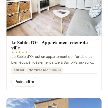
Le Sable d'Or - Appartement coeur de
ville
★★★★★
Le Sable d'Or est un appartement confortable et
bien équipé, idéalement situé à Saint-Palais-sur-
Mer. Proche des plages et des commerces, il...
parking
chambres-non-fumeurs
Voir l'offre