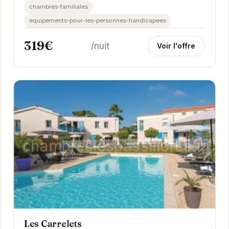
des...
chambres-familiales
equipements-pour-les-personnes-handicapees
319€
/nuit
Voir l'offre
Les Carrelets