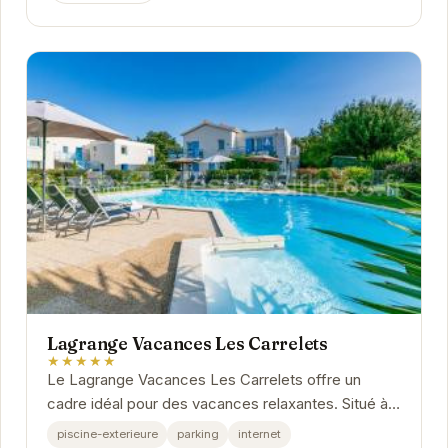
Lagrange Vacances Les Carrelets
★★★★★
Le Lagrange Vacances Les Carrelets offre un
cadre idéal pour des vacances relaxantes. Situé à
Saint-Palais-sur-Mer, cet établissement propose
piscine-exterieure
parking
internet