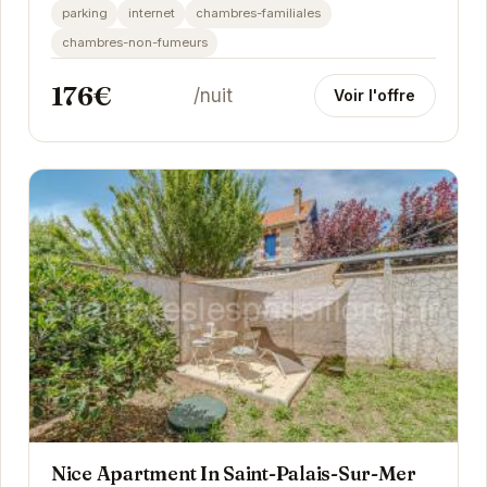
vacances en famille ou entre amis. Avec sa...
parking
internet
chambres-familiales
chambres-non-fumeurs
176€
/nuit
Voir l'offre
Nice Apartment In Saint-Palais-Sur-Mer