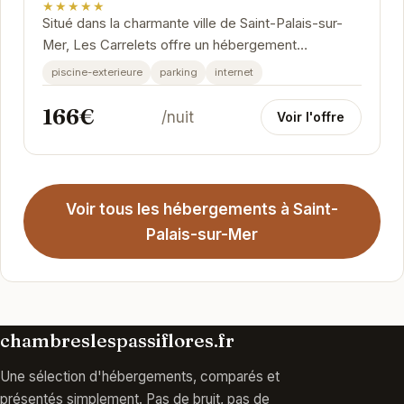
★★★★★
Situé dans la charmante ville de Saint-Palais-sur-
Mer, Les Carrelets offre un hébergement
confortable et bien équipé.
piscine-exterieure
parking
internet
166€
/nuit
Voir l'offre
Voir tous les hébergements à Saint-
Palais-sur-Mer
chambreslespassiflores.fr
Une sélection d'hébergements, comparés et
présentés simplement. Pas de bruit, pas de