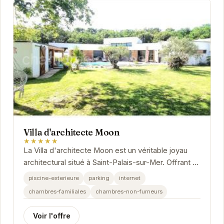
Villa d'architecte Moon
★★★★★
La Villa d'architecte Moon est un véritable joyau
architectural situé à Saint-Palais-sur-Mer. Offrant un
cadre luxueux et des prestations haut de...
piscine-exterieure
parking
internet
chambres-familiales
chambres-non-fumeurs
Voir l'offre