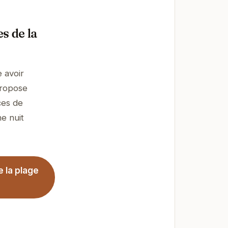
s de la
 avoir
propose
ces de
ne nuit
 la plage