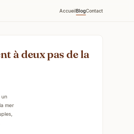
Accueil
Blog
Contact
nt à deux pas de la
 un
la mer
uples,
.