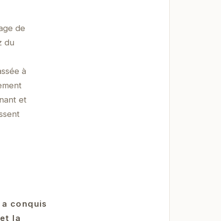
lage de
z du
assée à
gement
nant et
issent
 a conquis
et la