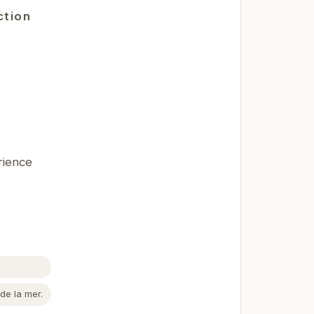
ction
rience
de la mer.