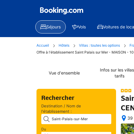
Séjours
Vols
Voitures de loca
Accueil
Hôtels
Villas : toutes les options
Fr
Offre à l'établissement Saint Palais sur Mer - MAISON - 
Infos sur les villas
Vue d'ensemble
tarifs
Sai
Rechercher
CEN
Destination / Nom de
l'établissement :
39 
Une
Du
fois 