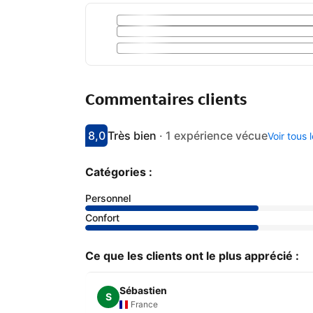
Commentaires clients
8,0
Très bien
·
1 expérience vécue
Voir tous
Avec une note de 8
très bien
Catégories :
Personnel
Confort
Ce que les clients ont le plus apprécié :
Sébastien
S
France