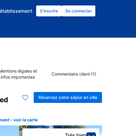
établissement
S'inscrire
Se connecter
Mentions légales et
Commentaire client (1)
infos importantes
Réservez votre séjour en villa
ied
nt - voir la carte
Très bien