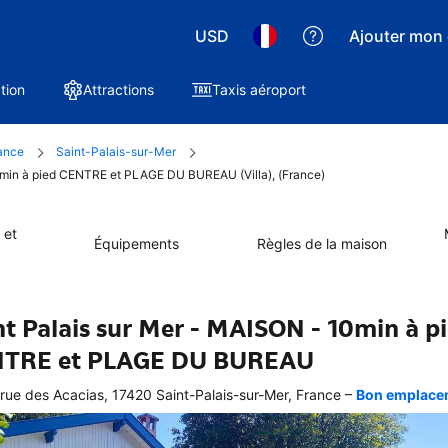
USD
Ajouter mon 
tion
Attractions
Taxis aéroport
ance
Saint-Palais-sur-Mer
10min à pied CENTRE et PLAGE DU BUREAU (Villa), (France)
 et
Équipements
Règles de la maison
nt Palais sur Mer - MAISON - 10min à p
TRE et PLAGE DU BUREAU
–
rue des Acacias, 17420 Saint-Palais-sur-Mer, France
Bon emplaceme
 