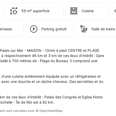
i 
 
59 m² superficie
Cuisine
s 
e 
pte.
errasse
Parking gratuit
Salle de bains 
nt Palais sur Mer - MAISON - 10min à pied CENTRE et PLAGE 
à respectivement 46 km et 3 km de ces lieux d’intérêt : Gare 
tallé à 700 mètres de : Plage du Bureau. Il comprend une 
 d'une cuisine entièrement équipée avec un réfrigérateur et 
s avec une douche et un sèche-cheveux. Des serviettes et du 
 de ces lieux d’intérêt : Palais des Congrès et Eglise Notre 
ochelle - Île de Ré) est à 82 km.
sement sont calculées avec © OpenStreetMap.