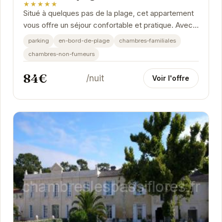
★★★★★
Situé à quelques pas de la plage, cet appartement
vous offre un séjour confortable et pratique. Avec
ses chambres familiales et non-fumeurs,...
parking
en-bord-de-plage
chambres-familiales
chambres-non-fumeurs
84€
/nuit
Voir l'offre