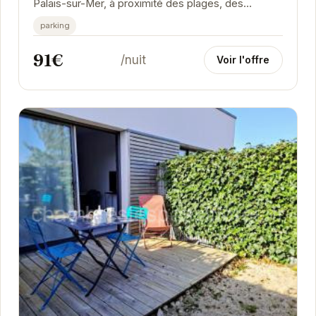
Palais-sur-Mer, à proximité des plages, des
commerces et des restaurants. Il dispose d'une...
parking
91€
/nuit
Voir l'offre