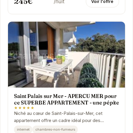
245€
/nuit
Voir l'offre
Saint Palais sur Mer - APERCU MER pour
ce SUPERBE APPARTEMENT - une pépite
★★★★★
Niché au cœur de Saint-Palais-sur-Mer, cet
appartement offre un cadre idéal pour des
vacances reposantes. Son emplacement privilégié
internet
chambres-non-fumeurs