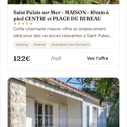
Saint Palais sur Mer - MAISON - 10min à
pied CENTRE et PLAGE DU BUREAU
★★★★★
Cette charmante maison offre un emplacement
idéal pour des vacances relaxantes à Saint-Palais-
sur-Mer. À proximité du centre-ville et de la...
parking
internet
chambres-non-fumeurs
122€
/nuit
Voir l'offre