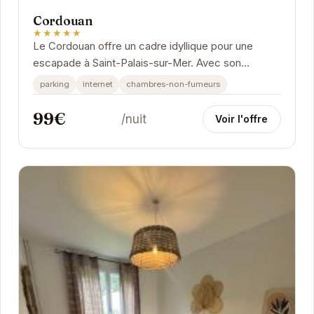
Cordouan
★★★★★
Le Cordouan offre un cadre idyllique pour une
escapade à Saint-Palais-sur-Mer. Avec son
emplacement privilégié et ses prestations de
parking
internet
chambres-non-fumeurs
qualité, il...
99€
/nuit
Voir l'offre