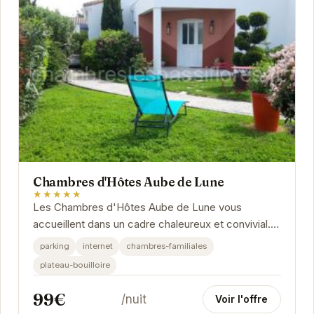
Chambres d'Hôtes Aube de Lune
★★★★★
Les Chambres d'Hôtes Aube de Lune vous
accueillent dans un cadre chaleureux et convivial.
Profitez du calme et de la tranquillité de ce lieu...
parking
internet
chambres-familiales
plateau-bouilloire
99€
/nuit
Voir l'offre