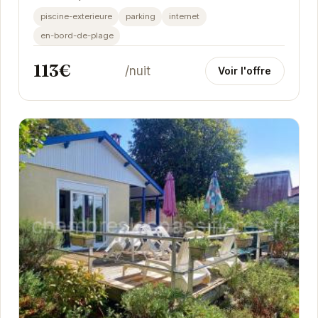
Mer. Son emplacement privilégié en bord de mer...
piscine-exterieure
parking
internet
en-bord-de-plage
113€
/nuit
Voir l'offre