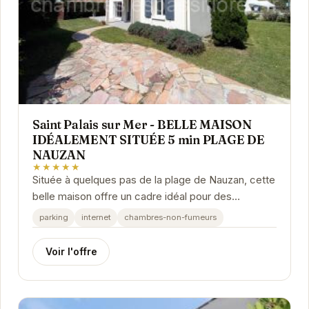
Saint Palais sur Mer - BELLE MAISON
IDÉALEMENT SITUÉE 5 min PLAGE DE
NAUZAN
★★★★★
Située à quelques pas de la plage de Nauzan, cette
belle maison offre un cadre idéal pour des
vacances en famille ou entre amis. Profitez d'un...
parking
internet
chambres-non-fumeurs
Voir l'offre