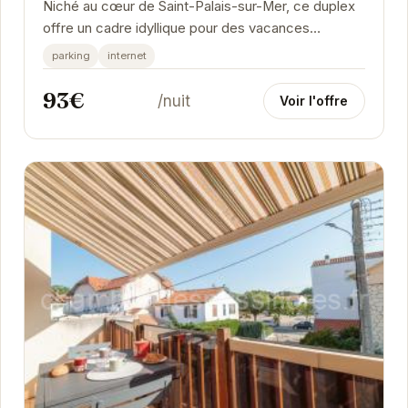
Niché au cœur de Saint-Palais-sur-Mer, ce duplex
offre un cadre idyllique pour des vacances
relaxantes. Son emplacement privilégié vous
parking
internet
permet...
93€
/nuit
Voir l'offre