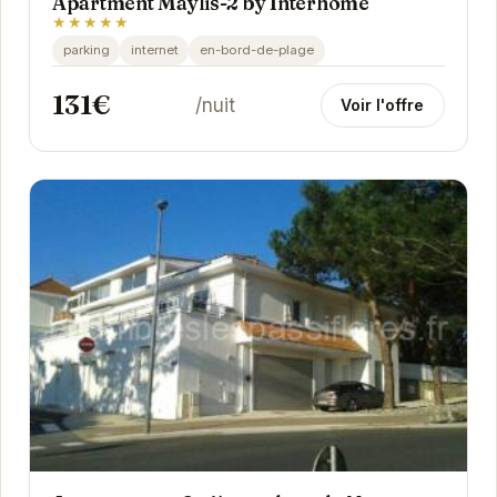
Apartment Maylis-2 by Interhome
★★★★★
parking
internet
en-bord-de-plage
131€
/nuit
Voir l'offre