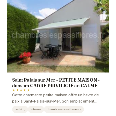
Saint Palais sur Mer - PETITE MAISON -
dans un CADRE PRIVILIGIÉ au CALME
★★★★★
Cette charmante petite maison offre un havre de
paix à Saint-Palais-sur-Mer. Son emplacement
privilégié, au calme et proche de l'océan, en fait...
parking
internet
chambres-non-fumeurs