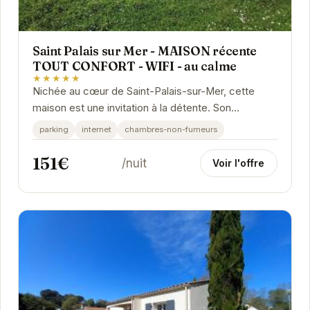
Saint Palais sur Mer - MAISON récente
TOUT CONFORT - WIFI - au calme
★★★★★
Nichée au cœur de Saint-Palais-sur-Mer, cette
maison est une invitation à la détente. Son
ambiance chaleureuse et ses équipements
parking
internet
chambres-non-fumeurs
modernes vous...
151€
/nuit
Voir l'offre