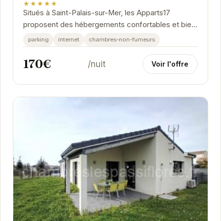
★★★★★
Situés à Saint-Palais-sur-Mer, les Apparts17
proposent des hébergements confortables et bien
équipés, à proximité des plages et des...
parking
internet
chambres-non-fumeurs
170€
/nuit
Voir l'offre