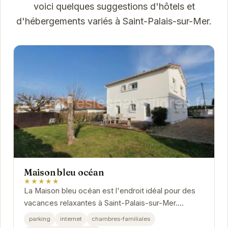
voici quelques suggestions d'hôtels et
d'hébergements variés à Saint-Palais-sur-Mer.
Maison bleu océan
★★★★★
La Maison bleu océan est l'endroit idéal pour des
vacances relaxantes à Saint-Palais-sur-Mer.
Proche des plages et des commerces, cette
parking
internet
chambres-familiales
maison...