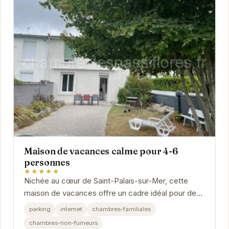
Maison de vacances calme pour 4-6
personnes
★★★★★
Nichée au cœur de Saint-Palais-sur-Mer, cette
maison de vacances offre un cadre idéal pour des
vacances en famille ou entre amis. Avec sa...
parking
internet
chambres-familiales
chambres-non-fumeurs