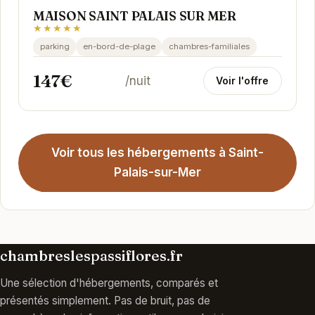
MAISON SAINT PALAIS SUR MER
★★★★★
parking
en-bord-de-plage
chambres-familiales
147€
/nuit
Voir l'offre
Voir tous les hébergements à Saint-
Palais-sur-Mer
chambreslespassiflores.fr
Une sélection d'hébergements, comparés et
présentés simplement. Pas de bruit, pas de