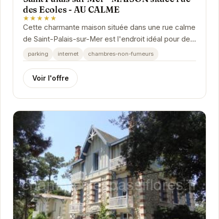
des Ecoles - AU CALME
★★★★★
Cette charmante maison située dans une rue calme
de Saint-Palais-sur-Mer est l'endroit idéal pour des
vacances en famille ou entre amis. Proche de...
parking
internet
chambres-non-fumeurs
Voir l'offre