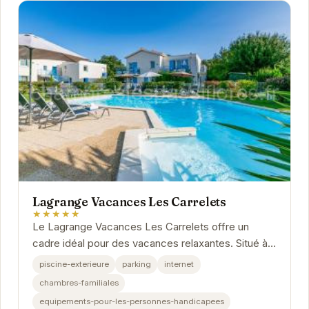
Lagrange Vacances Les Carrelets
★★★★★
Le Lagrange Vacances Les Carrelets offre un
cadre idéal pour des vacances relaxantes. Situé à
Saint-Palais-sur-Mer, cet établissement propose
piscine-exterieure
parking
internet
des...
chambres-familiales
equipements-pour-les-personnes-handicapees