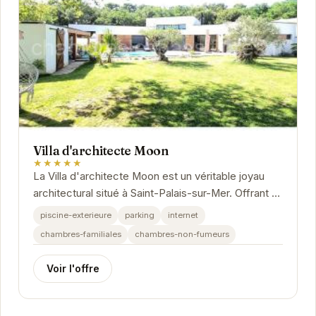
Villa d'architecte Moon
★★★★★
La Villa d'architecte Moon est un véritable joyau
architectural situé à Saint-Palais-sur-Mer. Offrant un
cadre luxueux et des prestations haut de...
piscine-exterieure
parking
internet
chambres-familiales
chambres-non-fumeurs
Voir l'offre