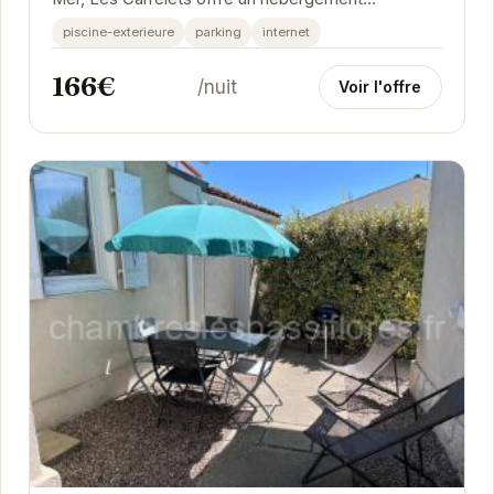
confortable et bien équipé.
piscine-exterieure
parking
internet
166€
/nuit
Voir l'offre