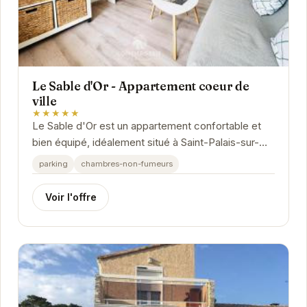
Le Sable d'Or - Appartement coeur de
ville
★★★★★
Le Sable d'Or est un appartement confortable et
bien équipé, idéalement situé à Saint-Palais-sur-
Mer. Proche des plages et des commerces, il...
parking
chambres-non-fumeurs
Voir l'offre