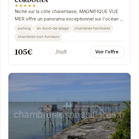
CORDOUAN
★★★★★
Niché sur la côte charentaise, MAGNIFIQUE VUE
MER offre un panorama exceptionnel sur l'océan et
le célèbre Phare de Cordouan. Cet hébergement...
parking
en-bord-de-plage
chambres-familiales
chambres-non-fumeurs
105€
/nuit
Voir l'offre