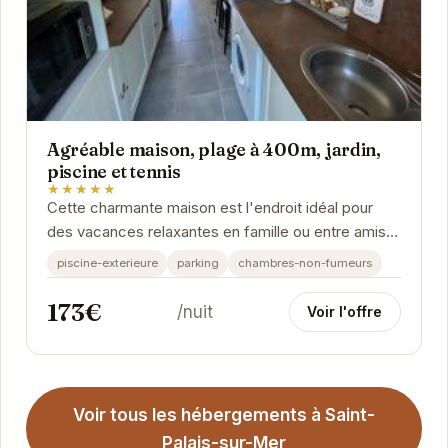
Agréable maison, plage à 400m, jardin,
piscine et tennis
★★★★★
Cette charmante maison est l'endroit idéal pour
des vacances relaxantes en famille ou entre amis.
Sa proximité avec la plage, sa piscine privée,...
piscine-exterieure
parking
chambres-non-fumeurs
173€
/nuit
Voir l'offre
Voir tous les hébergements à Saint-
Palais-sur-Mer