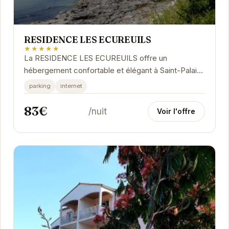
RESIDENCE LES ECUREUILS
★★★★★
La RESIDENCE LES ECUREUILS offre un
hébergement confortable et élégant à Saint-Palais-
sur-Mer. Idéalement située, elle permet un accès
parking
internet
facile...
83€
/nuit
Voir l'offre