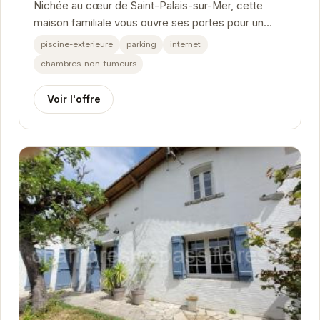
Nichée au cœur de Saint-Palais-sur-Mer, cette
maison familiale vous ouvre ses portes pour un
séjour inoubliable. À seulement quelques pas de
piscine-exterieure
parking
internet
la...
chambres-non-fumeurs
Voir l'offre