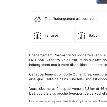
de 
rés
ains
que
Tout l'hébergement est pour vous
dan
votr
com
Terrasse
Balcon
L’hébergement Charmante Maisonnette avec Piscine
FR-1-550-80 se trouve à Saint-Palais-sur-Mer, dan
hébergement met à votre disposition une terrasse e
Cet appartement comporte 2 chambres, une cuisine 
ainsi que 1 salle de bains. Une télévision est dispon
Vous séjournerez à respectivement 1,3 km et 46 km
L'aéroport le plus proche (Aéroport de La Rochelle
Les distances indiquées dans la description de l'établis