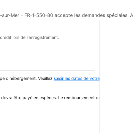
-sur-Mer - FR-1-550-80 accepte les demandes spéciales. Ajo
rédit lors de l'enregistrement.
type d'hébergement. Veuillez
saisir les dates de votre séjour
et consulte
l devra être payé en espèces. Le remboursement devrait être effectu