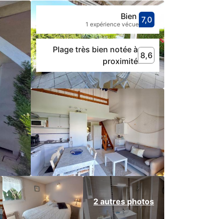
Bien
7,0
Avec une not
bien
1 expérience vécue
Plage très bien notée à
8,6
8,6
Plage très bien noté
proximité
2 autres photos