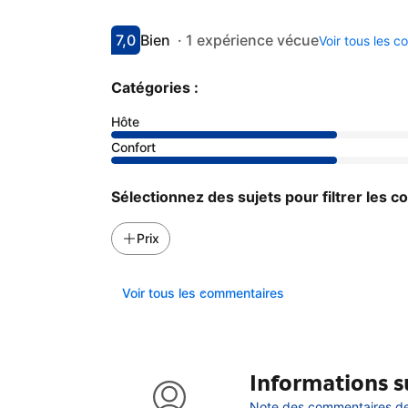
7,0
Bien
·
1 expérience vécue
Voir tous les 
Avec une note de 7
bien
Catégories :
Hôte
Confort
Sélectionnez des sujets pour filtrer les 
Prix
Voir tous les commentaires
Informations su
Note des commentaires de 