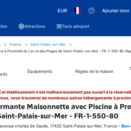
EUR
Ajouter mon 
tion
Attractions
Taxis aéroport
s
France
Saint-Palais-sur-Mer
ne à Proximité du Lac et des Plages de Saint-Palais-sur-Mer - FR-1-550-80 (Ap
Équipements
Règles de la maison
rifs
Cet établissement n'est malheureusement pas ouvert à la réservati
vous, vous trouverez de nombreux autres hébergements à proximi
rmante Maisonnette avec Piscine à Prox
Saint-Palais-sur-Mer - FR-1-550-80
–
avenue charles de Gaulle, 17420 Saint-Palais-sur-Mer, France
Bon 