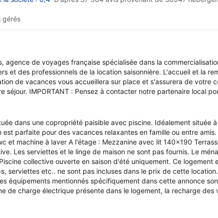
 gérés
, agence de voyages française spécialisée dans la commercialisatio
s et des professionnels de la location saisonnière. L'accueil et la r
ation de vacances vous accueillera sur place et s'assurera de votre c
tre séjour. IMPORTANT : Pensez à contacter notre partenaire local pou
tuée dans une copropriété paisible avec piscine. Idéalement située 
n est parfaite pour des vacances relaxantes en famille ou entre amis
 et machine à laver A l'étage : Mezzanine avec lit 140x190 Terrasse a
ive. Les serviettes et le linge de maison ne sont pas fournis. Le mén
Piscine collective ouverte en saison d'été uniquement. Ce logement e
ps, serviettes etc.. ne sont pas incluses dans le prix de cette locat
 les équipements mentionnés spécifiquement dans cette annonce son
 de charge électrique présente dans le logement, la recharge des vé