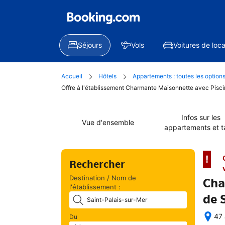
Séjours
Vols
Voitures de loca
Accueil
Hôtels
Appartements : toutes les option
Offre à l'établissement Charmante Maisonnette avec Pisci
Infos sur les
Vue d'ensemble
appartements et ta
!
Rechercher
Destination / Nom de
Cha
l'établissement :
de 
47 
Du