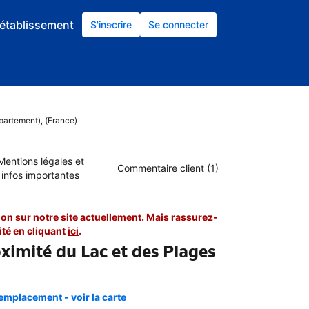
établissement
S'inscrire
Se connecter
partement), (France)
Mentions légales et
Commentaire client (1)
infos importantes
on sur notre site actuellement. Mais rassurez-
té en cliquant
ici
.
imité du Lac et des Plages
emplacement - voir la carte