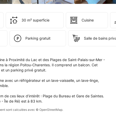
ervation 
i 
 
30 m² superficie
Cuisine
s 
e 
pte.
Parking gratuit
Salle de bains priv
 à Proximité du Lac et des Plages de Saint-Palais-sur-Mer - 
s la région Poitou-Charentes. Il comprend un balcon. Cet 
t un parking privé gratuit.

avec un réfrigérateur et un lave-vaisselle, un lave-linge, 
ible.

 de ces lieux d’intérêt : Plage du Bureau et Gare de Saintes. 
 - Île de Ré) est à 83 km.
sement sont calculées avec © OpenStreetMap.