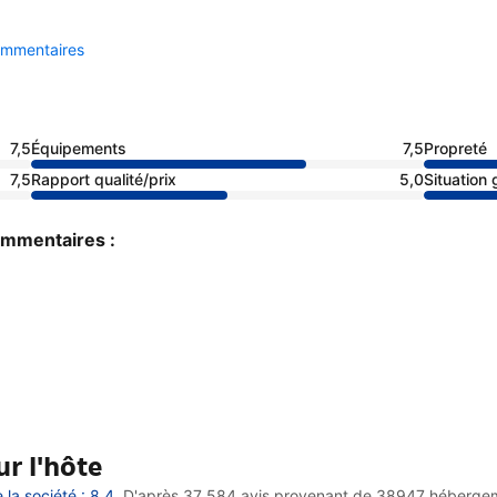
commentaires
7,5
Équipements
7,5
Propreté
7,5
Rapport qualité/prix
5,0
Situation
commentaires :
r l'hôte
la société : 8,4
D'après 37 584 avis provenant de
38947 héberge