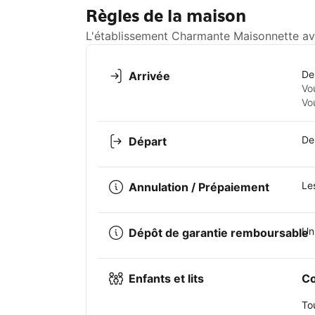
Règles de la maison
L'établissement Charmante Maisonnette ave
De
Arrivée
Vo
Vo
De
Départ
Le
Annulation / Prépaiement
Un
Dépôt de garantie remboursable
Enfants et lits
Co
To