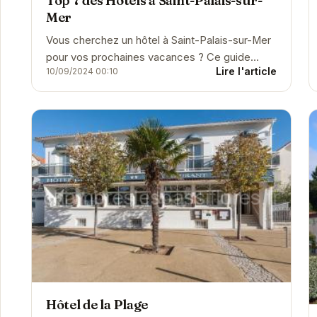
Top 7 des Hôtels à Saint-Palais-sur-
Mer
Vous cherchez un hôtel à Saint-Palais-sur-Mer
pour vos prochaines vacances ? Ce guide
Lire l'article
10/09/2024 00:10
complet vous propose une sélection des
meilleurs hébergements d...
Hôtel de la Plage