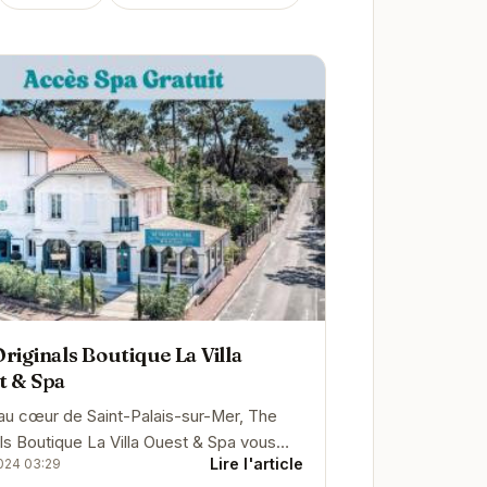
riginals Boutique La Villa
t & Spa
au cœur de Saint-Palais-sur-Mer, The
als Boutique La Villa Ouest & Spa vous
Lire l'article
024 03:29
 un séjour des plus agréables.