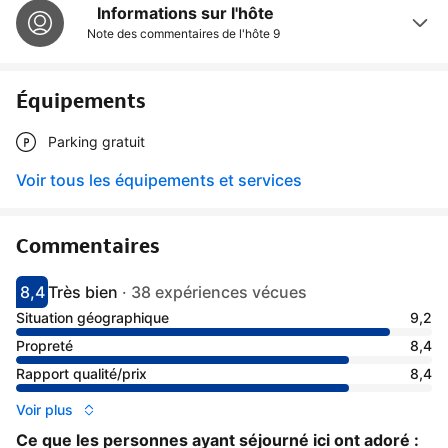
Informations sur l'hôte
Note des commentaires de l'hôte
9
Équipements
Parking gratuit
Voir tous les équipements et services
Commentaires
8,4
Très bien
·
38 expériences vécues
Avec une note de 8.4
très bien
Situation géographique
9,2
Propreté
8,4
Rapport qualité/prix
8,4
Voir plus
Ce que les personnes ayant séjourné ici ont adoré :