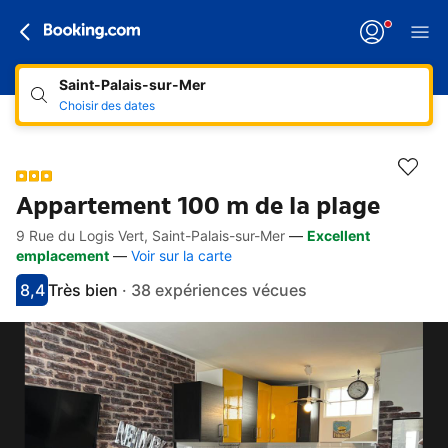
Saint-Palais-sur-Mer
Choisir des dates
Appartement 100 m de la plage
9 Rue du Logis Vert, Saint-Palais-sur-Mer
—
Excellent
Accès rapides
Aller à la description
Aller aux équipements
Aller aux hébergements
Aller aux conditions
emplacement
—
Voir sur la carte
8,4
Très bien
·
38 expériences vécues
Avec une note de 8.4
très bien